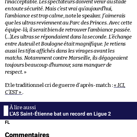
l’inacceptable. Les spectateurs doivent venir au stade
en toute sécurité. Mais c’est vrai qu’aujourd’hui,
l’ambiance est trop calme
, note le speaker.
J’aimerais
que les ultras reviennent au Parc des Princes. Avec cette
équipe-là, il serait bien de retrouver l’ambiance passée.
(…)
Les ultras se répondaient dans la seconde. L’échange
entre Auteuil et Boulogne était magnifique. Je retiens
aussi les tifos affichés dans les virages avant les
matchs. Notamment contre Marseille, ils dégageaient
toujours beaucoup d’humour, sans manquer de
respect.
»
Et le traditionnel cri de guerre d’après-match :
«
ICI,
C’EST
»
.
L’AS Saint-Étienne bat un record en Ligue 2
FL
Commentaires