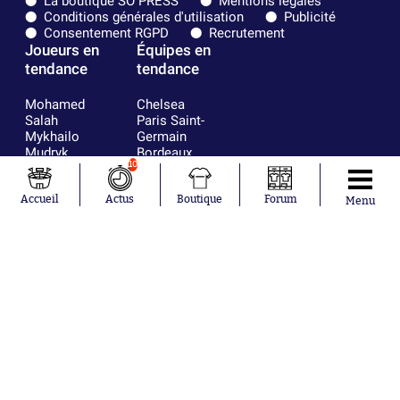
La boutique SO PRESS
Mentions légales
Conditions générales d'utilisation
Publicité
Consentement RGPD
Recrutement
Joueurs en
Équipes en
tendance
tendance
Mohamed
Chelsea
Salah
Paris Saint-
Mykhailo
Germain
Mudryk
Bordeaux
10
Neymar
Olympique
Khalis Merah
lyonnais
Loïs Openda
FIFA
Accueil
Actus
Boutique
Forum
Menu
Moussa
Real Madrid
Niakhaté
RC Strasbourg
Nicolás
AC Milan
Tagliafico
France
Pavel Šulc
RC Lens
Josh Maja
Gauthier Hein