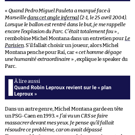
«
Quand Pedro Miguel Pauleta a marqué face à
Marseille
dans cet angle infernal
(2-1, le 25 avril 2004).
Lorsque le ballon est rentré dans le but, je me rappelle
encore l’explosion du Parc. C’était totalement fou
» ,
rembobine Michel Montana dans un entretien pour
Le
Parisien
. S’il fallait choisir un joueur, alors Michel
Montana penche pour Raí, car «
cet homme dégage
une humanité extraordinaire
» , explique le speaker du
Parc.
Quand Robin Leproux revient sur le « plan
Leproux »
Dans un autre genre, Michel Montana garde en tête
un PSG-Caen en 1993. «
J’ai vu un CRS se faire
massacrer devant mes yeux. Je pense qu’il fallait
résoudre ce problème, car on avait dépassé