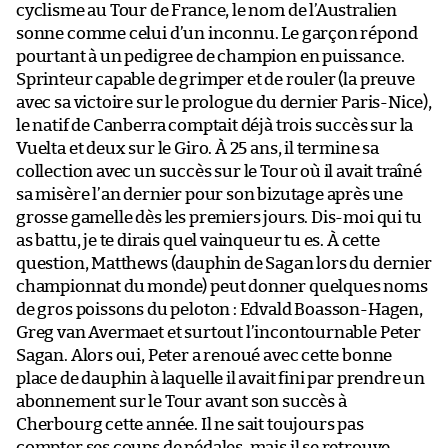
cyclisme au Tour de France, le nom de l’Australien
sonne comme celui d’un inconnu. Le garçon répond
pourtant à un pedigree de champion en puissance.
Sprinteur capable de grimper et de rouler (la preuve
avec sa victoire sur le prologue du dernier Paris-Nice),
le natif de Canberra comptait déjà trois succès sur la
Vuelta et deux sur le Giro. À 25 ans, il termine sa
collection avec un succès sur le Tour où il avait traîné
sa misère l’an dernier pour son bizutage après une
grosse gamelle dès les premiers jours. Dis-moi qui tu
as battu, je te dirais quel vainqueur tu es. À cette
question, Matthews (dauphin de Sagan lors du dernier
championnat du monde) peut donner quelques noms
de gros poissons du peloton : Edvald Boasson-Hagen,
Greg van Avermaet et surtout l’incontournable Peter
Sagan. Alors oui, Peter a renoué avec cette bonne
place de dauphin à laquelle il avait fini par prendre un
abonnement sur le Tour avant son succès à
Cherbourg cette année. Il ne sait toujours pas
compter ses coups de pédales, mais il se retrouve