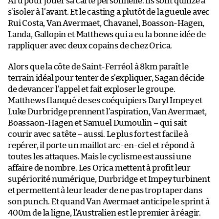
Aru pour jouer sa carte personnelle. Ils sont quinze à
s’isoler à l’avant. Et le casting a plutôt de la gueule avec
Rui Costa, Van Avermaet, Chavanel, Boasson-Hagen,
Landa, Gallopin et Matthews qui a eu la bonne idée de
rappliquer avec deux copains de chez Orica.
Alors que la côte de Saint-Ferréol à 8km paraît le
terrain idéal pour tenter de s’expliquer, Sagan décide
de devancer l’appel et fait exploser le groupe.
Matthews flanqué de ses coéquipiers Daryl Impey et
Luke Durbridge prennent l’aspiration, Van Avermaet,
Boassaon-Hagen et Samuel Dumoulin – qui sait
courir avec sa tête – aussi. Le plus fort est facile à
repérer, il porte un maillot arc-en-ciel et répond à
toutes les attaques. Mais le cyclisme est aussi une
affaire de nombre. Les Orica mettent à profit leur
supériorité numérique, Durbridge et Impey turbinent
et permettent à leur leader de ne pas trop taper dans
son punch. Et quand Van Avermaet anticipe le sprint à
400m de la ligne, l’Australien est le premier à réagir.