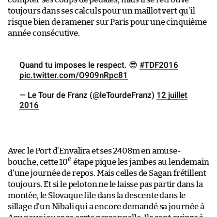
toujours dans ses calculs pour un maillot vert qu’il
risque bien de ramener sur Paris pour une cinquième
année consécutive.
Quand tu imposes le respect. 😎
#TDF2016
pic.twitter.com/O909nRpc81
— Le Tour de Franz (@leTourdeFranz)
12 juillet
2016
Avec le Port d’Envalira et ses 2408m en amuse-
e
bouche, cette 10
étape pique les jambes au lendemain
d’une journée de repos. Mais celles de Sagan frétillent
toujours. Et si le peloton ne le laisse pas partir dans la
montée, le Slovaque file dans la descente dans le
sillage d’un Nibali qui a encore demandé sa journée à