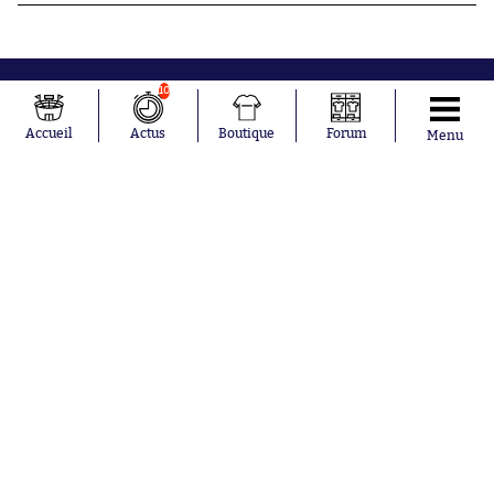
10
Accueil
Actus
Boutique
Forum
Menu
Abonnements
Contacts
La boutique SO PRESS
Mentions légales
Conditions générales d'utilisation
Publicité
Consentement RGPD
Recrutement
Joueurs en
Équipes en
tendance
tendance
Lionel Messi
Paris Saint-
Maghnes
Germain
Akliouche
Real Madrid
Mohamed
Olympique de
Salah
Marseille
Neymar
FIFA
Julián Álvarez
FC Barcelone
Ferrán Torres
Argentine
Kilian Corredor
Olympique
Franco
lyonnais