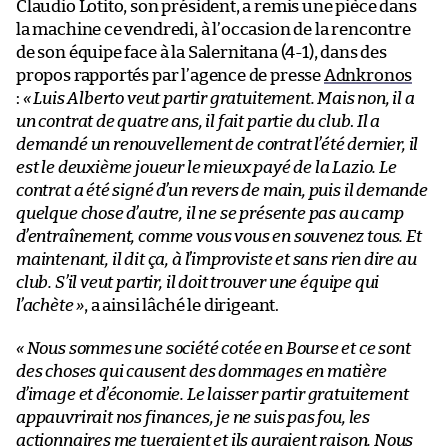
Claudio Lotito, son président, a remis une pièce dans
la machine ce vendredi, à l’occasion de la rencontre
de son équipe face à la Salernitana (4-1), dans des
propos rapportés par l’agence de presse
Adnkronos
:
«
Luis Alberto veut partir gratuitement. Mais non, il a
un contrat de quatre ans, il fait partie du club
.
Il a
demandé un renouvellement de contrat l’été dernier, il
est le deuxième joueur le mieux payé de la Lazio. Le
contrat a été signé d’un revers de main, puis il demande
quelque chose d’autre, il ne se présente pas au camp
d’entraînement, comme vous vous en souvenez tous. Et
maintenant, il dit ça, à l’improviste et sans rien dire au
club. S’il veut partir, il doit trouver une équipe qui
l’achète
»
, a ainsi lâché le dirigeant.
«
Nous sommes une société cotée en Bourse et ce sont
des choses qui causent des dommages en matière
d’image et d’économie. Le laisser partir gratuitement
appauvrirait nos finances, je ne suis pas fou, les
actionnaires me tueraient et ils auraient raison.
Nous