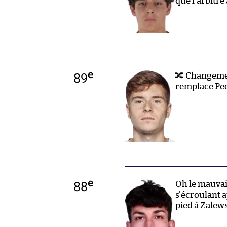
que l’arbitre 
e
89
🔀 Changemen
remplace Pe
e
88
Oh le mauvais
s’écroulant 
pied à Zalews