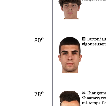
e
80
🟨 Carton ja
vigoureusem
e
78
🔀 Changemen
Shaarawy remp
mi-temps. Pa