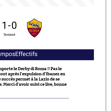
1
-
0
Terminé
ompos
Effectifs
porte le Derby di Roma !! Pas le
out après l’expulsion d’Ibanez en
 succès permet à la Lazio de se
. Merci d’avoir suivi ce live, bonne