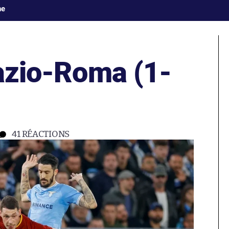
ne
Lazio-Roma (1-
41
RÉACTIONS