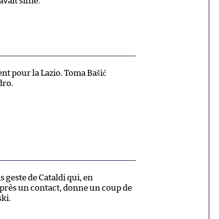
avait sifflé.
t pour la Lazio. Toma Bašić
dro.
 geste de Cataldi qui, en
après un contact, donne un coup de
ki.