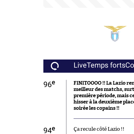
Live
Temps forts
C
e
96
FINITOOOO !! La Lazio rem
meilleur des matchs, surt
première période, mais ce
hisser à la deuxième place
soirée les copains !!
e
94
Ça recule côté Lazio !!