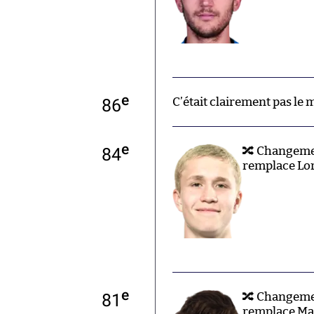
e
86
C’était clairement pas le
e
84
🔀 Changeme
remplace Lor
e
81
🔀 Changemen
remplace Mat