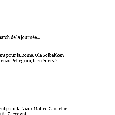
 match de la journée…
nt pour la Roma. Ola Solbakken
enzo Pellegrini, bien énervé.
t pour la Lazio. Matteo Cancellieri
tia Zaccagni.