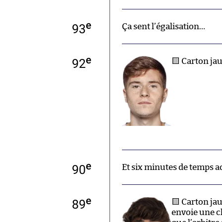
e
93
Ça sent l’égalisation…
e
92
🟨 Carton ja
e
90
Et six minutes de temps a
e
89
🟨 Carton ja
envoie une c