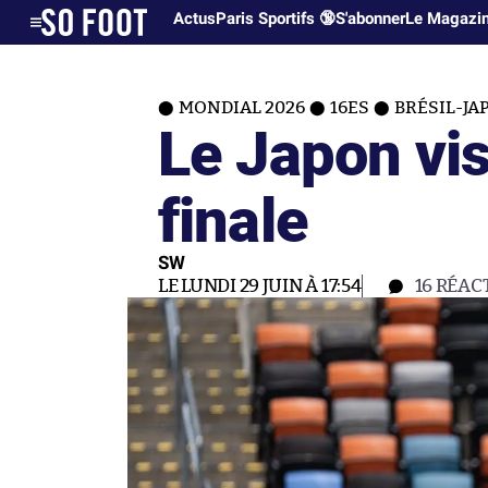
Actus
Paris Sportifs 🔞
S'abonner
Le Magazi
MONDIAL 2026
16ES
BRÉSIL-JA
Le Japon vis
finale
SW
LE LUNDI 29 JUIN À 17:54
16
RÉAC