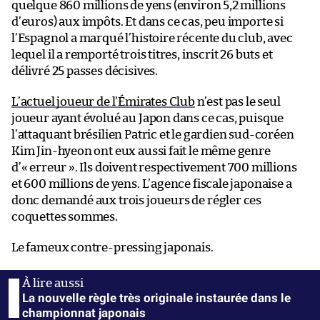
quelque 860 millions de yens (environ 5,2 millions
d’euros) aux impôts. Et dans ce cas, peu importe si
l’Espagnol a marqué l’histoire récente du club, avec
lequel il a remporté trois titres, inscrit 26 buts et
délivré 25 passes décisives.
L’actuel joueur de l’Émirates Club
n’est pas le seul
joueur ayant évolué au Japon dans ce cas, puisque
l’attaquant brésilien Patric et le gardien sud-coréen
Kim Jin-hyeon ont eux aussi fait le même genre
d’« erreur ». Ils doivent respectivement 700 millions
et 600 millions de yens. L’agence fiscale japonaise a
donc demandé aux trois joueurs de régler ces
coquettes sommes.
Le fameux contre-pressing japonais.
La nouvelle règle très originale instaurée dans le
championnat japonais