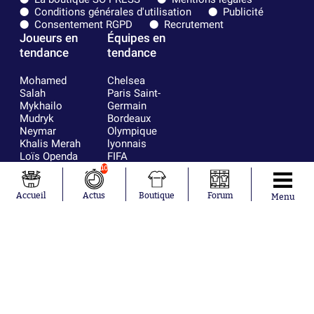
Conditions générales d'utilisation
Publicité
Consentement RGPD
Recrutement
Joueurs en
Équipes en
tendance
tendance
Mohamed
Chelsea
Salah
Paris Saint-
Mykhailo
Germain
Mudryk
Bordeaux
Neymar
Olympique
Khalis Merah
lyonnais
Loïs Openda
FIFA
Moussa
Real Madrid
10
Niakhaté
RC Strasbourg
Nicolás
AC Milan
Accueil
Actus
Boutique
Forum
Menu
Tagliafico
France
Pavel Šulc
RC Lens
Josh Maja
Gauthier Hein