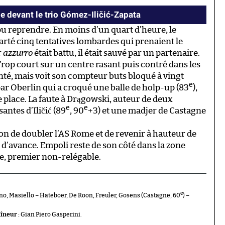
e devant le trio Gómez-Iličić-Zapata
pu reprendre. En moins d’un quart d’heure, le
écarté cinq tentatives lombardes qui prenaient le
r
azzurro
était battu, il était sauvé par un partenaire.
 Trop court sur un centre rasant puis contré dans les
enté, mais voit son compteur buts bloqué à vingt
e
par Oberlin qui a croqué une balle de holp-up (83
),
me place. La faute à Drągowski, auteur de deux
e
e
antes d’Iličić (89
, 90
+3) et une madjer de Castagne
 de doubler l’AS Rome et de revenir à hauteur de
d’avance. Empoli reste de son côté dans la zone
e, premier non-relégable.
e
no, Masiello – Hateboer, De Roon, Freuler, Gosens (Castagne, 60
) –
îneur :
Gian Piero Gasperini.