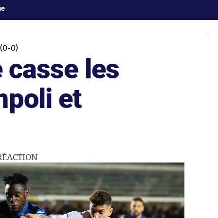
ne
(0-0)
e casse les
poli et
RÉACTION