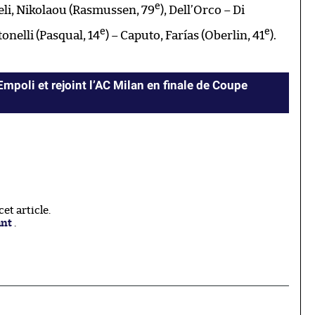
e
li, Nikolaou (Rasmussen, 79
), Dell’Orco – Di
e
e
onelli (Pasqual, 14
) – Caputo, Farías (Oberlin, 41
).
poli et rejoint l’AC Milan en finale de Coupe
t article.
ant
.