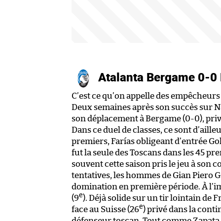
Atalanta Bergame 0-0
C’est ce qu’on appelle des empêcheurs
Deux semaines après son succès sur Nap
son déplacement à Bergame (0-0), priva
Dans ce duel de classes, ce sont d’aille
premiers, Farías obligeant d’entrée Goll
fut la seule des Toscans dans les 45 p
souvent cette saison pris le jeu à son 
tentatives, les hommes de Gian Piero G
domination en première période. À l’imag
e
(9
). Déjà solide sur un tir lointain de F
e
face au Suisse (26
) privé dans la conti
défenseur toscan. Tout comme Zapata