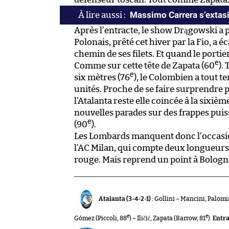
Massimo Carrera s’extasi
Après l’entracte, le show Drągowski a 
Polonais, prêté cet hiver par la Fio, a 
chemin de ses filets. Et quand le portie
e
Comme sur cette tête de Zapata (60
).
e
six mètres (76
), le Colombien a tout t
unités. Proche de se faire surprendre 
l’Atalanta reste elle coincée à la sixiè
nouvelles parades sur des frappes puiss
e
(90
).
Les Lombards manquent donc l’occasion
l’AC Milan, qui compte deux longueurs 
rouge. Mais reprend un point à Bologn
Atalanta (3-4-2-1) :
Gollini – Mancini, Palomi
e
e
Gómez (Piccoli, 88
) – Iličić, Zapata (Barrow, 81
).
Entra