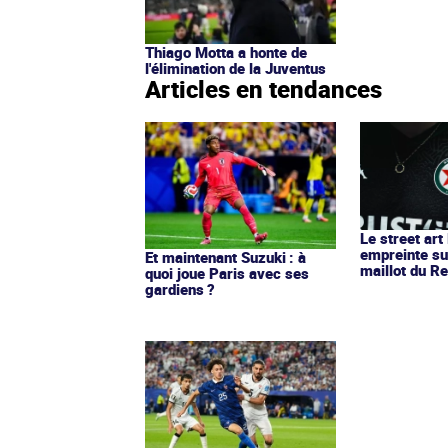
Thiago Motta a honte de
l'élimination de la Juventus
Articles en tendances
Le street art
empreinte su
Et maintenant Suzuki : à
maillot du Re
quoi joue Paris avec ses
gardiens ?