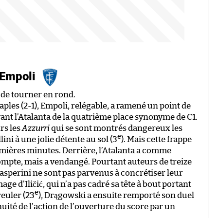
 Empoli
 de tourner en rond.
les (2-1), Empoli, relégable, a ramené un point de
nt l’Atalanta de la quatrième place synonyme de C1.
urs les
Azzurri
qui se sont montrés dangereux les
e
ini à une jolie détente au sol (3
). Mais cette frappe
remières minutes. Derrière, l’Atalanta a comme
compte, mais a vendangé. Pourtant auteurs de treize
asperini ne sont pas parvenus à concrétiser leur
e d’Iličić, qui n’a pas cadré sa tête à bout portant
e
reuler (23
), Drągowski a ensuite remporté son duel
nuité de l’action de l’ouverture du score par un
.