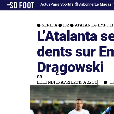
Actus
Paris Sportifs 🔞
S'abonner
Le Magazi
SERIE A
J32
ATALANTA-EMPOLI 
L’Atalanta s
dents sur Em
Drągowski
SB
LE LUNDI 15 AVRIL 2019 À 22:30
1