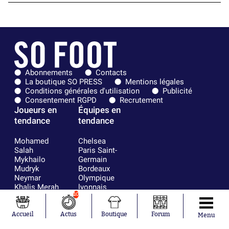
Abonnements
Contacts
La boutique SO PRESS
Mentions légales
Conditions générales d'utilisation
Publicité
Consentement RGPD
Recrutement
Joueurs en
Équipes en
tendance
tendance
Mohamed
Chelsea
Salah
Paris Saint-
Mykhailo
Germain
Mudryk
Bordeaux
Neymar
Olympique
Khalis Merah
lyonnais
Loïs Openda
FIFA
10
Moussa
Real Madrid
Niakhaté
RC Strasbourg
Accueil
Actus
Boutique
Forum
Menu
Nicolás
AC Milan