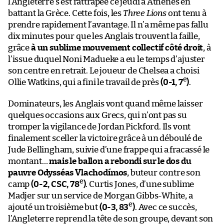
l’Angleterre s’est rattrapée ce jeudi à Athènes en
battant la Grèce. Cette fois, les
Three Lions
ont tenu à
prendre rapidement l’avantage. Il n’a même pas fallu
dix minutes pour que les Anglais trouvent la faille,
grâce
à un sublime mouvement collectif côté droit
, à
l’issue duquel Noni Madueke a eu le temps d’ajuster
son centre en retrait. Le joueur de Chelsea a choisi
e
Ollie Watkins, qui a fini le travail de près
(0-1, 7
)
.
Dominateurs, les Anglais vont quand même laisser
quelques occasions aux Grecs, qui n’ont pas su
tromper la vigilance de Jordan Pickford. Ils vont
finalement sceller la victoire grâce à un déboulé de
Jude Bellingham, suivie d’une frappe qui a fracassé le
montant…
mais le ballon a rebondi sur le dos du
pauvre Odysséas Vlachodímos
, buteur contre son
e
camp
(0-2, CSC, 78
)
. Curtis Jones, d’une sublime
Madjer sur un service de Morgan Gibbs-White, a
e
ajouté un troisième but
(0-3, 83
)
. Avec ce succès,
l’Angleterre reprend la tête de son groupe, devant son