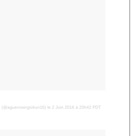
o (@aguerosergiokun16) le 2 Juin 2016 à 20h42 PDT