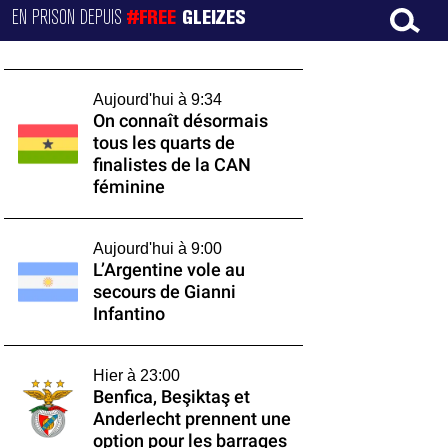
EN PRISON DEPUIS
#FREE
GLEIZES
Aujourd'hui à 9:34
On connaît désormais
tous les quarts de
finalistes de la CAN
féminine
Aujourd'hui à 9:00
L’Argentine vole au
secours de Gianni
Infantino
Hier à 23:00
Benfica, Beşiktaş et
Anderlecht prennent une
option pour les barrages