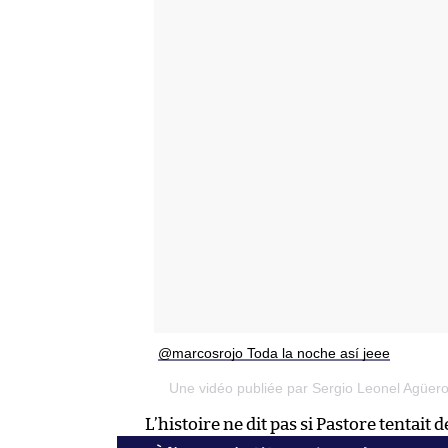
@marcosrojo Toda la noche así jeee
Une vidéo publiée par Sergio Leonel Agüer
L’histoire ne dit pas si Pastore tentait 