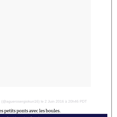
o (@aguerosergiokun16) le 2 Juin 2016 à 20h46 PDT
des petits ponts avec les boules.