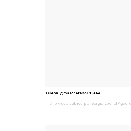
Buena @mascherano14 jeee
Une vidéo publiée par Sergio Leonel Agüer