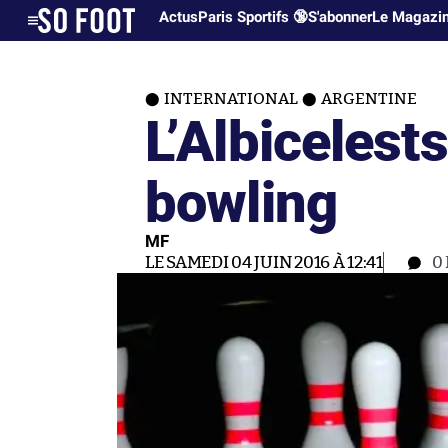
Actus
Paris Sportifs 🔞
S'abonner
Le Magazi
INTERNATIONAL
ARGENTINE
L’Albicelest
bowling
MF
LE SAMEDI 04 JUIN 2016 À 12:41
0