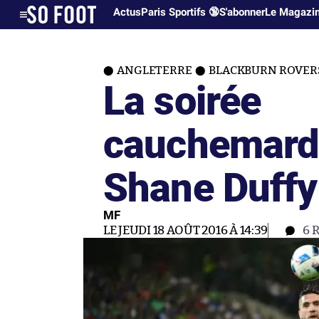
Actus
Paris Sportifs 🔞
S'abonner
Le Magazi
ANGLETERRE
BLACKBURN ROVER
La soirée
cauchemard
Shane Duffy
MF
LE JEUDI 18 AOÛT 2016 À 14:39
6