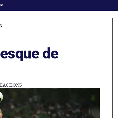
ne
S
esque de
RÉACTIONS