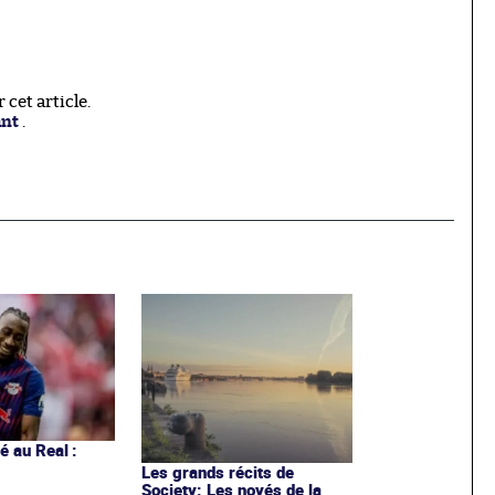
cet article.
ant
.
 au Real :
Les grands récits de
Society: Les noyés de la