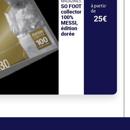
MAGAZINES
SO FOOT
à partir
collector
de
100%
25€
MESSI,
édition
dorée