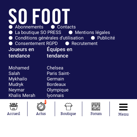
Abonnements
Contacts
La boutique SO PRESS
Mentions légales
Conditions générales d'utilisation
Publicité
Consentement RGPD
Recrutement
Joueurs en
Équipes en
tendance
tendance
Mohamed
Chelsea
Salah
Paris Saint-
Mykhailo
Germain
Mudryk
Bordeaux
Neymar
Olympique
Khalis Merah
lyonnais
Loïs Openda
FIFA
0
Moussa
Real Madrid
Niakhaté
RC Strasbourg
Accueil
Actus
Boutique
Forum
Menu
Nicolás
AC Milan
Tagliafico
France
Pavel Šulc
RC Lens
Josh Maja