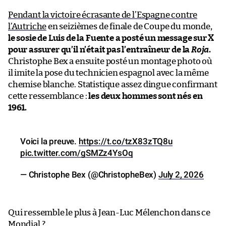
Pendant la victoire écrasante de l’Espagne contre
l’Autriche
en seizièmes de finale de Coupe du monde,
le sosie de Luis de la Fuente a posté un message sur X
pour assurer qu’il n’était pas l’entraîneur de la
Roja
.
Christophe Bex a ensuite posté un montage photo où
il imite la pose du technicien espagnol avec la même
chemise blanche. Statistique assez dingue confirmant
cette ressemblance :
les deux hommes sont nés en
1961.
Voici la preuve.
https://t.co/tzX83zTQ8u
pic.twitter.com/gSMZz4YsOq
— Christophe Bex (@ChristopheBex)
July 2, 2026
Qui ressemble le plus à Jean-Luc Mélenchon dans ce
Mondial ?