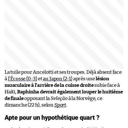
La tuile pour Ancelotti et ses troupes. Déjà absent face
à
l’Écosse (0-3)
et
au Japon (2-1)
après une
lésion
musculaire à l’arrière de la cuisse droite
subie face à
Haïti,
Raphinha devrait également louper le huitième
de finale
opposant la
Seleção
à la Norvège, ce
dimanche (22 h), selon
Sport
.
Apte pour un hypothétique quart ?