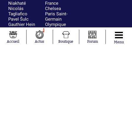
Niakhaté
France
Nicolás
Chelsea
Tagliafico
Paris Saint-
Pavel Šulc
Germain
Gauthier Hein
Olympique
Lionel Messi
lyonnais
1
Gonzalo
AC Milan
García Torres
RC Strasbourg
Accueil
Actus
Boutique
Forum
Menu
Gio Reyna
RC Lens
Leandro
Paredes