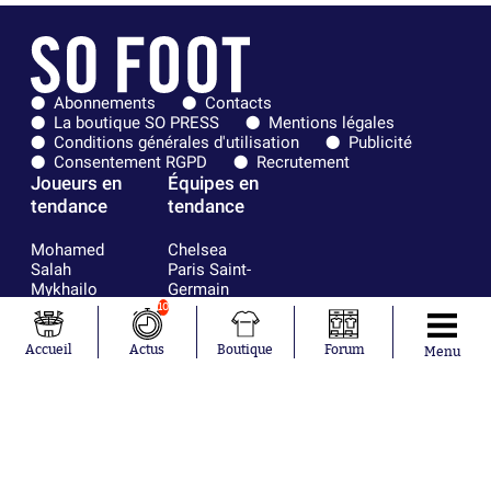
Abonnements
Contacts
La boutique SO PRESS
Mentions légales
Conditions générales d'utilisation
Publicité
Consentement RGPD
Recrutement
Joueurs en
Équipes en
tendance
tendance
Mohamed
Chelsea
Salah
Paris Saint-
Mykhailo
Germain
Mudryk
Bordeaux
10
Neymar
Olympique
Khalis Merah
lyonnais
Accueil
Actus
Boutique
Forum
Menu
Loïs Openda
FIFA
Moussa
Real Madrid
Niakhaté
RC Strasbourg
Nicolás
AC Milan
Tagliafico
France
Pavel Šulc
RC Lens
Josh Maja