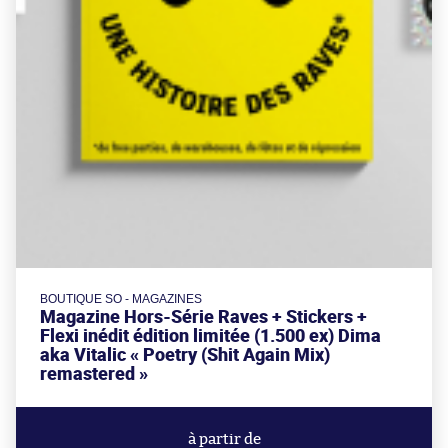
BOUTIQUE SO - MAGAZINES
Magazine Hors-Série Raves + Stickers +
Flexi inédit édition limitée (1.500 ex) Dima
aka Vitalic « Poetry (Shit Again Mix)
remastered »
à partir de