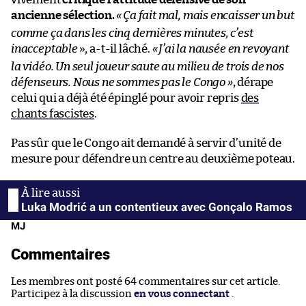
ancienne sélection.
«
Ça fait mal, mais encaisser un but
comme ça dans les cinq dernières minutes, c’est
inacceptable
», a-t-il lâché.
«
J’ai la nausée en revoyant
la vidéo. Un seul joueur saute au milieu de trois de nos
défenseurs. Nous ne sommes pas le Congo
»
, dérape
celui qui a déjà été épinglé pour avoir repris
des
chants fascistes
.
Pas sûr que le Congo ait demandé à servir d’unité de
mesure pour défendre un centre au deuxième poteau.
Luka Modrić a un contentieux avec Gonçalo Ramos
MJ
Commentaires
Les membres ont posté 64 commentaires sur cet article.
Participez à la discussion
en vous connectant
.