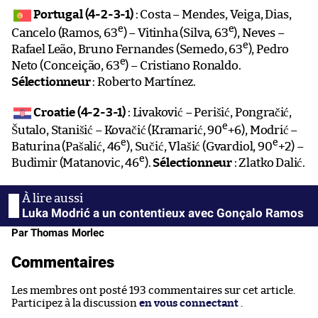
Portugal (4-2-3-1)
: Costa – Mendes, Veiga, Dias,
e
e
Cancelo (Ramos, 63
) – Vitinha (Silva, 63
), Neves –
e
Rafael Leão, Bruno Fernandes (Semedo, 63
), Pedro
e
Neto (Conceição, 63
) – Cristiano Ronaldo.
Sélectionneur
: Roberto Martínez.
Croatie (4-2-3-1)
: Livaković – Perišić, Pongračić,
e
Šutalo, Stanišić – Kovačić (Kramarić, 90
+6), Modrić –
e
e
Baturina (Pašalić, 46
), Sučić, Vlašić (Gvardiol, 90
+2) –
e
Budimir (Matanovic, 46
).
Sélectionneur
: Zlatko Dalić.
Luka Modrić a un contentieux avec Gonçalo Ramos
Par Thomas Morlec
Commentaires
Les membres ont posté 193 commentaires sur cet article.
Participez à la discussion
en vous connectant
.