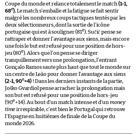
Coupe du monde et relance totalement le match
(1-1,
e
68
).
Le match s’emballe et la fatigue se fait sentir
malgré les nombreux coups tactiques tentés par les
deux sélectionneurs, dont la sortie de l’icône
e
portugaise qui est à souligner (81
). Sučić pense se
rattraper et donner l’avantage aux siens, mais encore
une fois le but est refusé pour une position de hors-
e
jeu (80
). Alors que l’on pense se diriger
tranquillement vers une prolongation, l’entrant
Gonçalo Ramos saute plus haut que tout le monde sur
un centre de Leão pour donner l’avantage aux siens
e
(2-1, 90
+4)
! Dans les derniers instants de la partie,
Joško Gvardiol pense arracher la prolongation mais
son but est refusé pour une position de hors-jeu
e
(90
+14). Au bout d’un match intense et d’un
money
time
irrespirable, c’est bien le Portugal qui retrouve
l’Espagne en huitièmes de finale de la Coupe du
monde 2026.