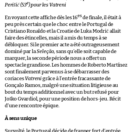
e
Perišić (53
) pour les Vatreni
es
En voyant cette affiche dès les 16
de finale, il était à
peu près certain que le choc entre le Portugal de
Cristiano Ronaldo et la Croatie de Luka Modrić allait
faire des étincelles, mais il a mis du temps à se
débloquer. Si le premier acte a été outrageusement
dominé par la
Seleção,
sans qu’elle soit capable de
marquer, la seconde période nous a offert un
spectacle grandiose. Les hommes de Roberto Martínez
sont finalement parvenus à se débarrasser des
coriaces
Vatreni
grâce à l’entrée fracassante de
Gonçalo Ramos, malgré une situation litigieuse au
bout du temps additionnel avec un but refusé pour
Joško Gvardiol, pour une position de hors-jeu. Récit
d’une rencontre épique.
À sens unique
Survolté, le Portugal décide de frapper fort d’entrée,