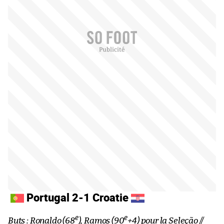
Portugal 2-1 Croatie
e
e
Buts : Ronaldo (68
), Ramos (90
+4) pour la Seleção //