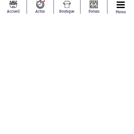
Accueil
Actus
Boutique
Forum
Menu
Abonnements
Contacts
La boutique SO PRESS
Mentions légales
Conditions générales d'utilisation
Publicité
Consentement RGPD
Recrutement
Joueurs en
Équipes en
tendance
tendance
Khalis Merah
FIFA
Loïs Openda
Real Madrid
Moussa
Bordeaux
Niakhaté
France
Nicolás
Chelsea
Tagliafico
Paris Saint-
Pavel Šulc
Germain
Gauthier Hein
Olympique
Lionel Messi
lyonnais
Gonzalo
AC Milan
García Torres
RC Strasbourg
Gio Reyna
RC Lens
Leandro