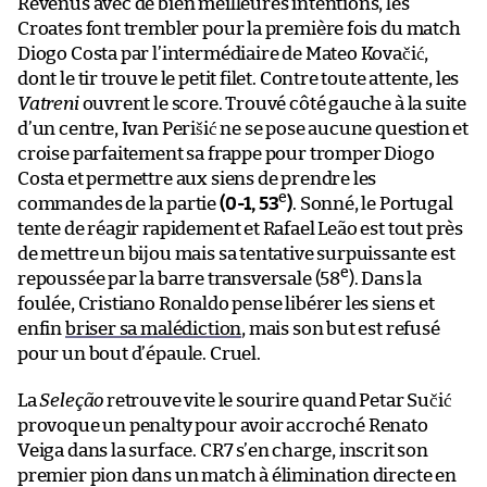
Revenus avec de bien meilleures intentions, les
Croates font trembler pour la première fois du match
Diogo Costa par l’intermédiaire de Mateo Kovačić,
dont le tir trouve le petit filet. Contre toute attente, les
Vatreni
ouvrent le score. Trouvé côté gauche à la suite
d’un centre, Ivan Perišić ne se pose aucune question et
croise parfaitement sa frappe pour tromper Diogo
Costa et permettre aux siens de prendre les
e
commandes de la partie
(0-1, 53
)
. Sonné, le Portugal
tente de réagir rapidement et Rafael Leão est tout près
de mettre un bijou mais sa tentative surpuissante est
e
repoussée par la barre transversale (58
). Dans la
foulée, Cristiano Ronaldo pense libérer les siens et
enfin
briser sa malédiction
, mais son but est refusé
pour un bout d’épaule. Cruel.
La
Seleção
retrouve vite le sourire quand Petar Sučić
provoque un penalty pour avoir accroché Renato
Veiga dans la surface. CR7 s’en charge, inscrit son
premier pion dans un match à élimination directe en