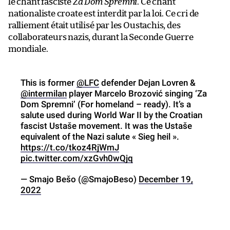
le chant fasciste
Za Dom Spremni
. Ce chant
nationaliste croate est interdit par la loi. Ce cri de
ralliement était utilisé par les Oustachis, des
collaborateurs nazis, durant la Seconde Guerre
mondiale.
This is former
@LFC
defender Dejan Lovren &
@intermilan
player Marcelo Brozović singing ‘Za
Dom Spremni’ (For homeland – ready). It’s a
salute used during World War II by the Croatian
fascist Ustaše movement. It was the Ustaše
equivalent of the Nazi salute « Sieg heil ».
https://t.co/tkoz4RjWmJ
pic.twitter.com/xzGvh0wQjq
— Smajo Bešo (@SmajoBeso)
December 19,
2022