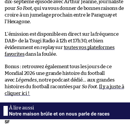
dix-septième épisode avec Arthur Jeanne, journaliste
pour
So Foot,
qui va vous donner de bonnes raisons de
croire à un jumelage prochain entre le Paraguay et
l’Hexagone.
L’émission est disponible en direct sur la fréquence
DAB+ de la Tsugi Radio à 12h et 17h30, et bien
évidemment en replay sur
toutes vos plateformes
favorites
dans la foulée.
Bonus : retrouvez également tous les jours de ce
Mondial 2026 une grande histoire du football
avec
Légendes
, notre podcast dédié… aux grandes
histoires du football racontées par
So Foot
.
Il y a juste à
cliquer ici !
Notre maison brûle et on nous parle de races
SF