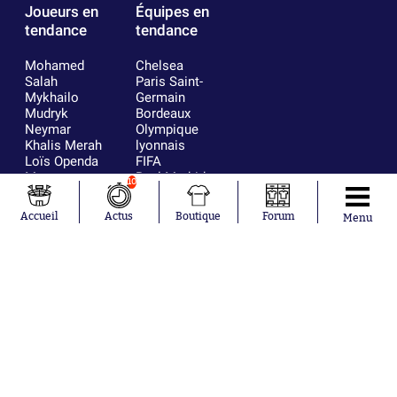
Joueurs en
Équipes en
tendance
tendance
Mohamed
Chelsea
Salah
Paris Saint-
Mykhailo
Germain
Mudryk
Bordeaux
Neymar
Olympique
Khalis Merah
lyonnais
Loïs Openda
FIFA
Moussa
Real Madrid
10
Niakhaté
RC Strasbourg
Nicolás
AC Milan
Accueil
Actus
Boutique
Forum
Menu
Tagliafico
France
Pavel Šulc
RC Lens
Josh Maja
Gauthier Hein