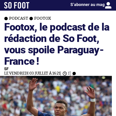
S’abonner au mag
PODCAST
FOOTOX
Footox, le podcast de la
rédaction de So Foot,
vous spoile Paraguay-
France !
SF
LE VENDREDI 03 JUILLET À 16:21
1'