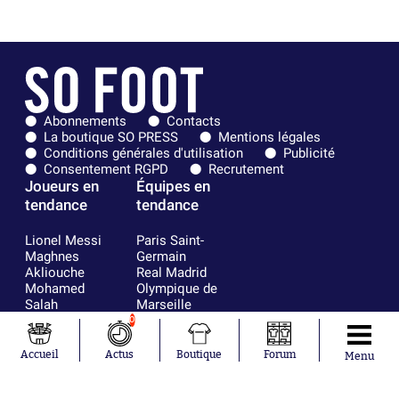
Abonnements
Contacts
La boutique SO PRESS
Mentions légales
Conditions générales d'utilisation
Publicité
Consentement RGPD
Recrutement
Joueurs en
Équipes en
tendance
tendance
Lionel Messi
Paris Saint-
Maghnes
Germain
Akliouche
Real Madrid
Mohamed
Olympique de
Salah
Marseille
Neymar
FIFA
0
Julián Álvarez
FC Barcelone
Ferrán Torres
Argentine
Accueil
Actus
Boutique
Forum
Menu
Kilian Corredor
Olympique
Franco
lyonnais