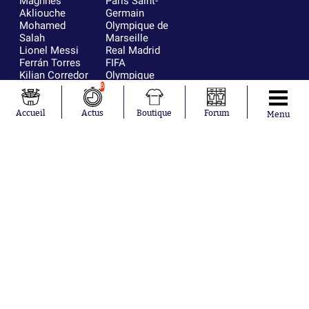
Maghnes
Paris Saint-
Akliouche
Germain
Mohamed
Olympique de
Salah
Marseille
Lionel Messi
Real Madrid
Ferrán Torres
FIFA
Kilian Corredor
Olympique
Franco
lyonnais
6
Mastantuono
AS Monaco
Orel Mangala
FC Barcelone
Accueil
Actus
Boutique
Forum
Menu
Rio Mavuba
Argentine
Rodri
RC Strasbourg
Mika Godts
Trabzonspor