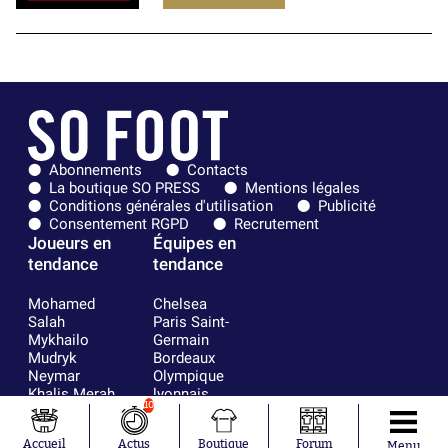
Abonnements
Contacts
La boutique SO PRESS
Mentions légales
Conditions générales d'utilisation
Publicité
Consentement RGPD
Recrutement
Joueurs en
Équipes en
tendance
tendance
Mohamed
Chelsea
Salah
Paris Saint-
Mykhailo
Germain
Mudryk
Bordeaux
Neymar
Olympique
Khalis Merah
lyonnais
10
Loïs Openda
FIFA
Moussa
Real Madrid
Accueil
Actus
Boutique
Forum
Menu