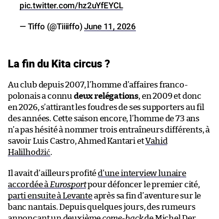
pic.twitter.com/hz2uYfEYCL
— Tiffo (@Tiiiiffo)
June 11, 2026
La fin du Kita circus ?
Au club depuis 2007, l’homme d’affaires franco-
polonais a connu
deux relégations
, en 2009 et donc
en 2026, s’attirant les foudres de ses supporters au fil
des années. Cette saison encore, l’homme de 73 ans
n’a pas hésité à nommer trois entraîneurs différents, à
savoir Luis Castro, Ahmed Kantari et
Vahid
Halilhodžić
.
Il avait d’ailleurs profité
d’une interview lunaire
accordée à
Eurosport
pour défoncer le premier cité,
parti ensuite à Levante
après sa fin d’aventure sur le
banc nantais. Depuis quelques jours, des rumeurs
annonçant
un deuxième
come-back
de Michel Der