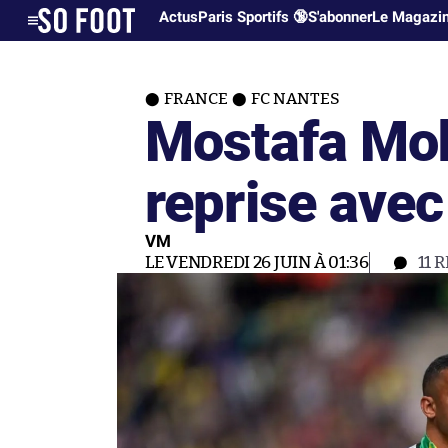
Actus
Paris Sportifs 🔞
S'abonner
Le Magazi
FRANCE
FC NANTES
Mostafa Mo
reprise ave
VM
LE VENDREDI 26 JUIN À 01:36
11
R