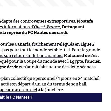
Adepte des controverses extrasportives
,
Mostafa
es informations d’
Ouest-France
,
l’attaquant
é la reprise du FC Nantes mercredi
.
pour les Canaris
,
fraîchement relégués en Ligue 2
s pas pour tout le monde semble-t-il. Pour la grande
s son retour sur le banc nantais
,
Mohamed ne s’est
oqué pour la Coupe du monde avec l’Égypte,
l’ancien
ne de vie
et n’aurait fait aucune des deux séances
 plan collectif que personnel (4 pions en 24 matchs),
acté son départ, à un an du terme de son bail.
apeaux arc-en-ciel
à la Jonelière.
it le FC Nantes ?