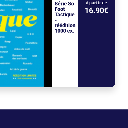
Série So
à partir de
Foot
16.90€
Tactique
-
réédition
1000 ex.