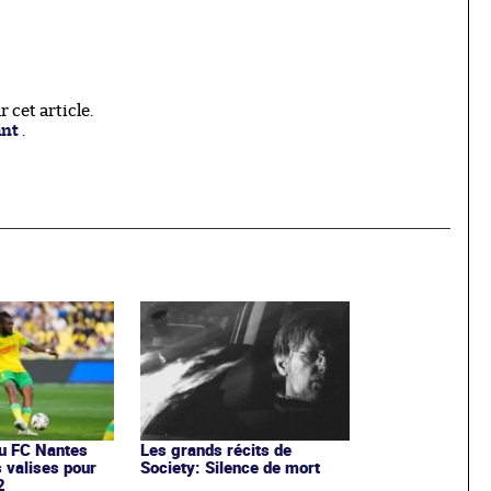
cet article.
ant
.
du FC Nantes
Les grands récits de
s valises pour
Society: Silence de mort
2