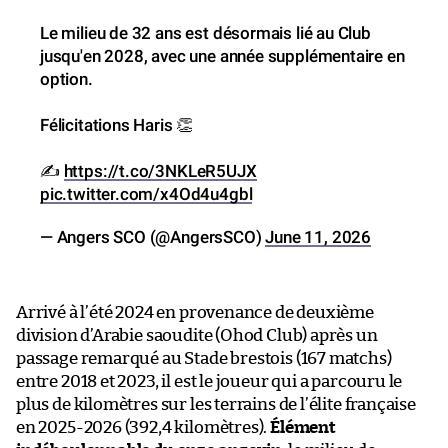
Le milieu de 32 ans est désormais lié au Club
jusqu'en 2028, avec une année supplémentaire en
option.
Félicitations Haris 👏
✍️
https://t.co/3NKLeR5UJX
pic.twitter.com/x4Od4u4gbl
— Angers SCO (@AngersSCO)
June 11, 2026
Arrivé à l’été 2024 en provenance de deuxième
division d’Arabie saoudite (Ohod Club) après un
passage remarqué au Stade brestois (167 matchs)
entre 2018 et 2023, il est le joueur qui a parcouru le
plus de kilomètres sur les terrains de l’élite française
en 2025-2026 (392,4 kilomètres).
Élément