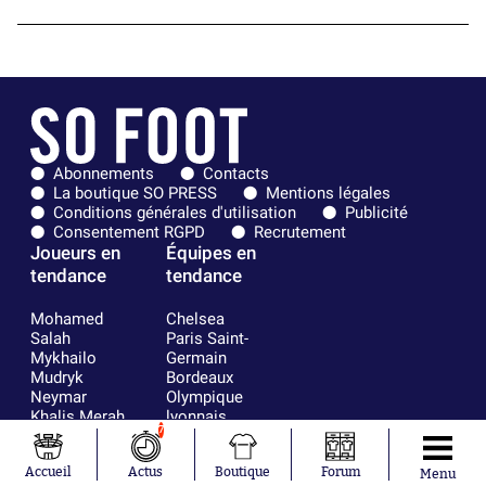
Abonnements
Contacts
La boutique SO PRESS
Mentions légales
Conditions générales d'utilisation
Publicité
Consentement RGPD
Recrutement
Joueurs en
Équipes en
tendance
tendance
Mohamed
Chelsea
Salah
Paris Saint-
Mykhailo
Germain
Mudryk
Bordeaux
Neymar
Olympique
Khalis Merah
lyonnais
7
Loïs Openda
FIFA
Moussa
Real Madrid
Niakhaté
RC Strasbourg
Accueil
Actus
Boutique
Forum
Menu