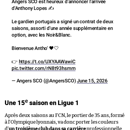
Angers SCO est heureux d'annoncer l'arrivée
d'Anthony Lopes ✍️
Le gardien portugais a signé un contrat de deux
saisons, assorti d'une année supplémentaire en
option, avec les Noir&Blanc.
Bienvenue Antho' 🖤🤍
👉
https://t.co/UXYAAWawiC
pic.twitter.com/rN8t93hsmm
— Angers SCO (@AngersSCO)
June 15, 2026
e
Une 15
saison en Ligue 1
Après deux saisons au FCN, le portier de 35 ans, formé
à l’Olympique lyonnais, va donc porter les couleurs
d’
un troisième club dans sa carrière
professionnelle