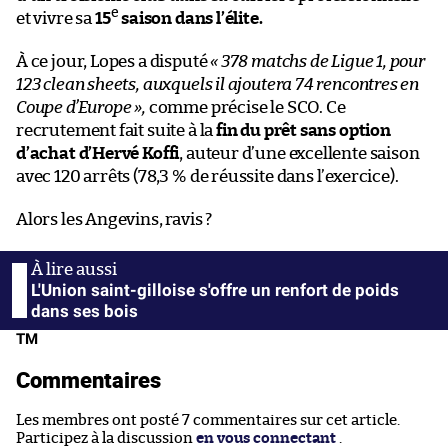
e
et vivre sa
15
saison dans l’élite.
À ce jour, Lopes a disputé
« 378 matchs de Ligue 1, pour
123 clean sheets, auxquels il ajoutera 74 rencontres en
Coupe d’Europe »,
comme précise le SCO. Ce
recrutement fait suite à la
fin du prêt sans option
d’achat d’Hervé Koffi
, auteur d’une excellente saison
avec 120 arrêts (78,3 % de réussite dans l’exercice).
Alors les Angevins, ravis ?
L'Union saint-gilloise s'offre un renfort de poids
dans ses bois
TM
Commentaires
Les membres ont posté 7 commentaires sur cet article.
Participez à la discussion
en vous connectant
.