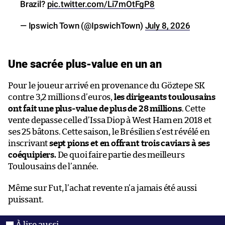
Brazil?
pic.twitter.com/Li7mOtFgP8
— Ipswich Town (@IpswichTown)
July 8, 2026
Une sacrée plus-value en un an
Pour le joueur arrivé en provenance du Göztepe SK
contre 3,2 millions d’euros,
les dirigeants toulousains
ont fait une plus-value de plus de 28 millions
. Cette
vente depasse celle d’Issa Diop à West Ham en 2018 et
ses 25 bâtons. Cette saison, le Brésilien s’est révélé en
inscrivant
sept pions et en offrant trois caviars à ses
coéquipiers.
De quoi faire partie des meilleurs
Toulousains de l’année.
Même sur Fut, l’achat revente n’a jamais été aussi
puissant.