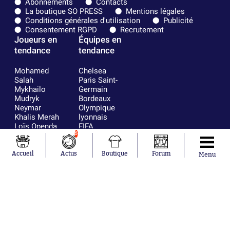
Abonnements
Contacts
La boutique SO PRESS
Mentions légales
Conditions générales d'utilisation
Publicité
Consentement RGPD
Recrutement
Joueurs en
Équipes en
tendance
tendance
Mohamed
Chelsea
Salah
Paris Saint-
Mykhailo
Germain
Mudryk
Bordeaux
Neymar
Olympique
Khalis Merah
lyonnais
Loïs Openda
FIFA
Moussa
Real Madrid
6
Niakhaté
RC Strasbourg
Nicolás
AC Milan
Accueil
Actus
Boutique
Forum
Menu
Tagliafico
France
Pavel Šulc
RC Lens
Josh Maja
Gauthier Hein