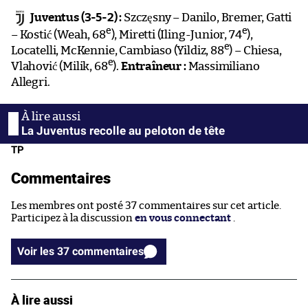
Juventus (3-5-2) :
Szczęsny – Danilo, Bremer, Gatti
e
e
– Kostić (Weah, 68
), Miretti (Iling-Junior, 74
),
e
Locatelli, McKennie, Cambiaso (Yildiz, 88
) – Chiesa,
e
Vlahović (Milik, 68
).
Entraîneur :
Massimiliano
Allegri.
La Juventus recolle au peloton de tête
TP
Commentaires
Les membres ont posté 37 commentaires sur cet article.
Participez à la discussion
en vous connectant
.
Voir les 37 commentaires
À lire aussi