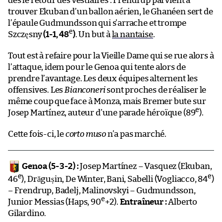
dès le retour des vestiaires : Frendrup parvient à
trouver Ekuban d’un ballon aérien, le Ghanéen sert de
l’épaule Gudmundsson qui s’arrache et trompe
e
Szczęsny
(1-1, 48
)
. Un but à
la nantaise
.
Tout est à refaire pour la Vieille Dame qui se rue alors à
l’attaque, idem pour le Genoa qui tente alors de
prendre l’avantage. Les deux équipes alternent les
offensives. Les
Bianconeri
sont proches de réaliser le
même coup que face à Monza, mais Bremer bute sur
e
Josep Martínez, auteur d’une parade héroïque (89
).
Cette fois-ci, le
corto muso
n’a pas marché.
Genoa (5-3-2) :
Josep Martínez – Vasquez (Ekuban,
e
e
46
), Drăgușin, De Winter, Bani, Sabelli (Vogliacco, 84
)
– Frendrup, Badelj, Malinovskyi – Gudmundsson,
e
Junior Messias (Haps, 90
+2).
Entraîneur :
Alberto
Gilardino.