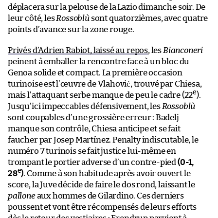
déplacera sur la pelouse de la Lazio dimanche soir. De
leur côté, les
Rossoblù
sont quatorzièmes, avec quatre
points d’avance sur la zone rouge.
Privés d’Adrien Rabiot, laissé au repos
, les
Bianconeri
peinent à emballer la rencontre face à un bloc du
Genoa solide et compact. La première occasion
turinoise est l’œuvre de Vlahović, trouvé par Chiesa,
e
mais l’attaquant serbe manque de peu le cadre (22
).
Jusqu’ici impeccables défensivement, les
Rossoblù
sont coupables d’une grossière erreur : Badelj
manque son contrôle, Chiesa anticipe et se fait
faucher par Josep Martínez. Penalty indiscutable, le
numéro 7 turinois se fait justice lui-même en
trompant le portier adverse d’un contre-pied
(0-1,
e
28
)
. Comme à son habitude après avoir ouvert le
score, la Juve décide de faire le dos rond, laissant le
pallone
aux hommes de Gilardino. Ces derniers
poussent et vont être récompensés de leurs efforts