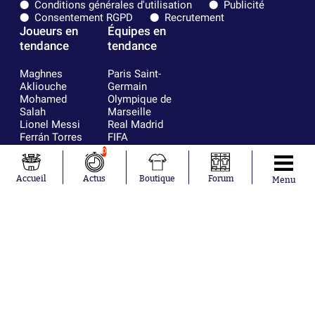
Conditions générales d'utilisation
Publicité
Consentement RGPD
Recrutement
Joueurs en
Équipes en
tendance
tendance
Maghnes
Paris Saint-
Akliouche
Germain
Mohamed
Olympique de
Salah
Marseille
Lionel Messi
Real Madrid
Ferrán Torres
FIFA
Kilian Corredor
Olympique
0
Franco
lyonnais
Mastantuono
AS Monaco
Accueil
Actus
Boutique
Forum
Menu
Orel Mangala
FC Barcelone
Rio Mavuba
Argentine
Rodri
RC Strasbourg
Mika Godts
Trabzonspor