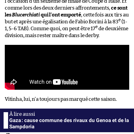
l’occasion d’un seizième de finale de Coupe d’Italie. Et
comme lors des deux derniers affrontements,
ce sont
les
Blucerchiati
qui l’ont emporté
, cette fois aux tirs au
e
but et après une égalisation de Fabio Borini à la 83
(1-
e
1, 5-6 TAB). Comme quoi, on peut être 17
de deuxième
division, mais rester maître dans le derby.
Vitinha, lui, n’a toujours pas marqué cette saison.
Gaza : cause commune des rivaux du Genoa et de la
Sampdoria