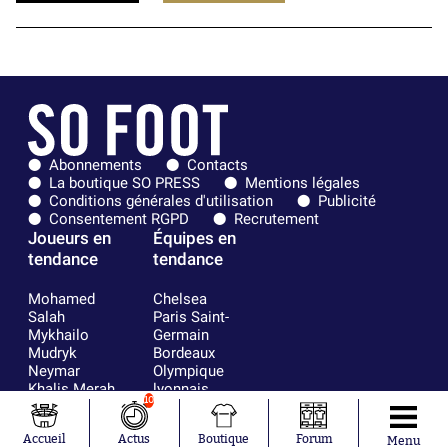
Abonnements
Contacts
La boutique SO PRESS
Mentions légales
Conditions générales d'utilisation
Publicité
Consentement RGPD
Recrutement
Joueurs en
Équipes en
tendance
tendance
Mohamed
Chelsea
Salah
Paris Saint-
Mykhailo
Germain
Mudryk
Bordeaux
Neymar
Olympique
Khalis Merah
lyonnais
10
Loïs Openda
FIFA
Moussa
Real Madrid
Accueil
Actus
Boutique
Forum
Niakhaté
RC Strasbourg
Menu