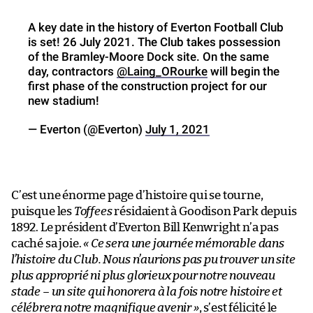
A key date in the history of Everton Football Club
is set! 26 July 2021. The Club takes possession
of the Bramley-Moore Dock site. On the same
day, contractors
@Laing_ORourke
will begin the
first phase of the construction project for our
new stadium!
— Everton (@Everton)
July 1, 2021
C’est une énorme page d’histoire qui se tourne,
puisque les
Toffees
résidaient à Goodison Park depuis
1892. Le président d’Everton Bill Kenwright n’a pas
caché sa joie.
« Ce sera une journée mémorable dans
l’histoire du Club. Nous n’aurions pas pu trouver un site
plus approprié ni plus glorieux pour notre nouveau
stade – un site qui honorera à la fois notre histoire et
célébrera notre magnifique avenir »
, s’est félicité le