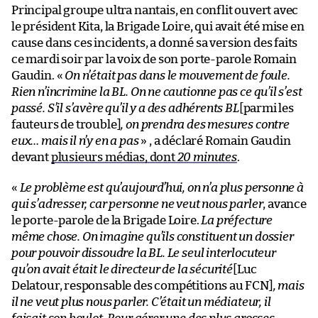
Principal groupe ultra nantais, en conflit ouvert avec
le président Kita, la Brigade Loire, qui avait été mise en
cause dans ces incidents, a donné sa version des faits
ce mardi soir par la voix de son porte-parole Romain
Gaudin. «
On n’était pas dans le mouvement de foule.
Rien n’incrimine la BL. On ne cautionne pas ce qu’il s’est
passé. S’il s’avère qu’il y a des adhérents BL
[parmi les
fauteurs de trouble]
, on prendra des mesures contre
eux… mais il n’y en a pas
» , a déclaré Romain Gaudin
devant
plusieurs médias, dont
20 minutes
.
«
Le problème est qu’aujourd’hui, on n’a plus personne à
qui s’adresser, car personne ne veut nous parler
, avance
le porte-parole de la Brigade Loire.
La préfecture
même chose. On imagine qu’ils constituent un dossier
pour pouvoir dissoudre la BL. Le seul interlocuteur
qu’on avait était le directeur de la sécurité
[Luc
Delatour, responsable des compétitions au FCN]
, mais
il ne veut plus nous parler. C’était un médiateur, il