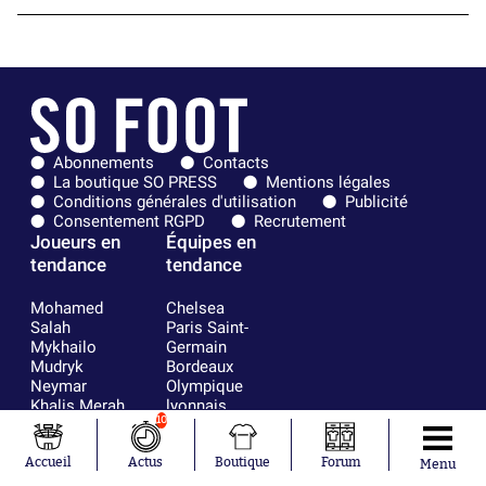
Abonnements
Contacts
La boutique SO PRESS
Mentions légales
Conditions générales d'utilisation
Publicité
Consentement RGPD
Recrutement
Joueurs en
Équipes en
tendance
tendance
Mohamed
Chelsea
Salah
Paris Saint-
Mykhailo
Germain
Mudryk
Bordeaux
Neymar
Olympique
Khalis Merah
lyonnais
10
Loïs Openda
FIFA
Moussa
Real Madrid
Niakhaté
RC Strasbourg
Accueil
Actus
Boutique
Forum
Menu
Nicolás
AC Milan