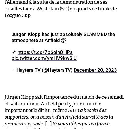
l’Allemand à la suite de la démonstration de ses
ouailles face à West Ham (5-1) en quarts de finale de
League Cup.
Jurgen Klopp has just absolutely SLAMMED the
atmosphere at Anfield 🤯
🔗
https://t.co/7b6olhQHPs
pic.twitter.com/ymHV9kwSlU
— Hayters TV (@HaytersTV)
December 20, 2023
Jürgen Klopp sait l’importance du match de ce samedi
et sait comment Anfield peut y jouer un rôle
important et le dit lui-même :
« On a besoin des
supporters, on a besoin d’un Anfield survolté dès la
première seconde.
[…]
Si vous n’êtes pas en forme,