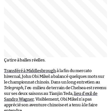
Ça tire à balles réelles.
Transféré à Middlesbrough
à la fin du mercato
hivernal, John Obi Mikel a balancé quelques mots sur
le championnat chinois. Dans un long entretien au
Telegraph
, l’ex-milieu de terrain de Chelsea est revenu
sur ses deux saisons au Tianjin Teda,
lieu d’exil de
Sandro Wagner
. Visiblement, Obi Mikel n’a pas
apprécié son aventure chinoise et a tenu à le faire
entendre.