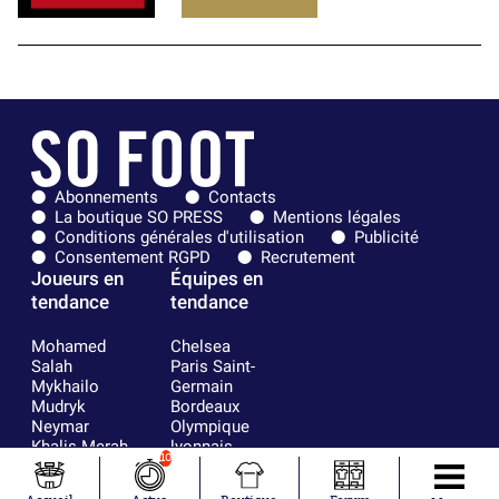
Abonnements
Contacts
La boutique SO PRESS
Mentions légales
Conditions générales d'utilisation
Publicité
Consentement RGPD
Recrutement
Joueurs en
Équipes en
tendance
tendance
Mohamed
Chelsea
Salah
Paris Saint-
Mykhailo
Germain
Mudryk
Bordeaux
Neymar
Olympique
Khalis Merah
lyonnais
10
Loïs Openda
FIFA
Moussa
Real Madrid