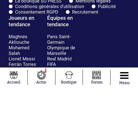
La boutique SO PRESS
Mentions légales
Conditions générales d'utilisation
Publicité
Consentement RGPD
Recrutement
Joueurs en
Équipes en
tendance
tendance
Maghnes
Paris Saint-
Akliouche
Germain
Mohamed
Olympique de
Salah
Marseille
Lionel Messi
Real Madrid
Ferrán Torres
FIFA
Kilian Corredor
Olympique
5
Franco
lyonnais
Mastantuono
AS Monaco
Accueil
Actus
Boutique
Forum
Menu
Orel Mangala
FC Barcelone
Rio Mavuba
Argentine
Rodri
RC Strasbourg
Mika Godts
Trabzonspor