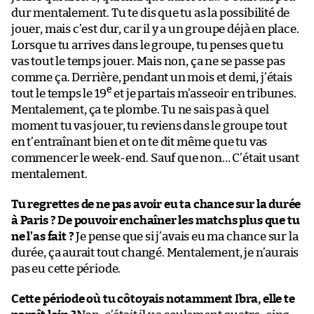
dur mentalement. Tu te dis que tu as la possibilité de
jouer, mais c’est dur, car il y a un groupe déjà en place.
Lorsque tu arrives dans le groupe, tu penses que tu
vas tout le temps jouer. Mais non, ça ne se passe pas
comme ça. Derrière, pendant un mois et demi, j’étais
e
tout le temps le 19
et je partais m’asseoir en tribunes.
Mentalement, ça te plombe. Tu ne sais pas à quel
moment tu vas jouer, tu reviens dans le groupe tout
en t’entraînant bien et on te dit même que tu vas
commencer le week-end. Sauf que non… C’était usant
mentalement.
Tu regrettes de ne pas avoir eu ta chance sur la durée
à Paris ? De pouvoir enchaîner les matchs plus que tu
ne l’as fait ?
Je pense que si j’avais eu ma chance sur la
durée, ça aurait tout changé. Mentalement, je n’aurais
pas eu cette période.
Cette période où tu côtoyais notamment Ibra, elle te