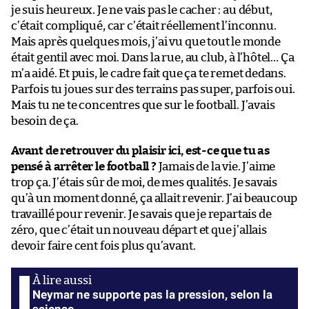
je suis heureux. Je ne vais pas le cacher : au début,
c’était compliqué, car c’était réellement l’inconnu.
Mais après quelques mois, j’ai vu que tout le monde
était gentil avec moi. Dans la rue, au club, à l’hôtel… Ça
m’a aidé. Et puis, le cadre fait que ça te remet dedans.
Parfois tu joues sur des terrains pas super, parfois oui.
Mais tu ne te concentres que sur le football. J’avais
besoin de ça.
Avant de retrouver du plaisir ici, est-ce que tu as
pensé à arrêter le football ?
Jamais de la vie. J’aime
trop ça. J’étais sûr de moi, de mes qualités. Je savais
qu’à un moment donné, ça allait revenir. J’ai beaucoup
travaillé pour revenir. Je savais que je repartais de
zéro, que c’était un nouveau départ et que j’allais
devoir faire cent fois plus qu’avant.
Neymar ne supporte pas la pression, selon la
science