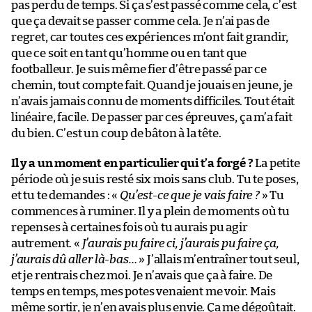
pas perdu de temps. Si ça s’est passé comme cela, c’est
que ça devait se passer comme cela. Je n’ai pas de
regret, car toutes ces expériences m’ont fait grandir,
que ce soit en tant qu’homme ou en tant que
footballeur. Je suis même fier d’être passé par ce
chemin, tout compte fait. Quand je jouais en jeune, je
n’avais jamais connu de moments difficiles. Tout était
linéaire, facile. De passer par ces épreuves, ça m’a fait
du bien. C’est un coup de bâton à la tête.
Il y a un moment en particulier qui t’a forgé ?
La petite
période où je suis resté six mois sans club. Tu te poses,
et tu te demandes : «
Qu’est-ce que je vais faire ?
» Tu
commences à ruminer. Il y a plein de moments où tu
repenses à certaines fois où tu aurais pu agir
autrement. «
J’aurais pu faire ci, j’aurais pu faire ça,
j’aurais dû aller là-bas…
» J’allais m’entraîner tout seul,
et je rentrais chez moi. Je n’avais que ça à faire. De
temps en temps, mes potes venaient me voir. Mais
même sortir, je n’en avais plus envie. Ça me dégoûtait.