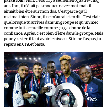
paraît loin ?
Non, c’était il y a seulement quatre-cinq
ans. Ibra, il n’était pas moqueur avec moi, mais il
aimait bien être sur mon dos. C’est parce qu’il
m’aimait bien. Sinon, il ne m’aurait rien dit. C’est clair
que lorsque tu arrives dans un groupe et qu’un mec
comme lui t’accueille comme ça, ça donne de la
confiance. Après, c’est bien d’être dans le groupe. Mais
pour y rester, il faut avoir le niveau. Si tu ne l’as pas, tu
repars en CFA et basta.