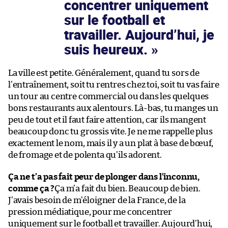
concentrer uniquement
sur le football et
travailler. Aujourd’hui, je
suis heureux.
La ville est petite. Généralement, quand tu sors de
l’entraînement, soit tu rentres chez toi, soit tu vas faire
un tour au centre commercial ou dans les quelques
bons restaurants aux alentours. Là-bas, tu manges un
peu de tout et il faut faire attention, car ils mangent
beaucoup donc tu grossis vite. Je ne me rappelle plus
exactement le nom, mais il y a un plat à base de bœuf,
de fromage et de polenta qu’ils adorent.
Ça ne t’a pas fait peur de plonger dans l’inconnu,
comme ça ?
Ça m’a fait du bien. Beaucoup de bien.
J’avais besoin de m’éloigner de la France, de la
pression médiatique, pour me concentrer
uniquement sur le football et travailler. Aujourd’hui,