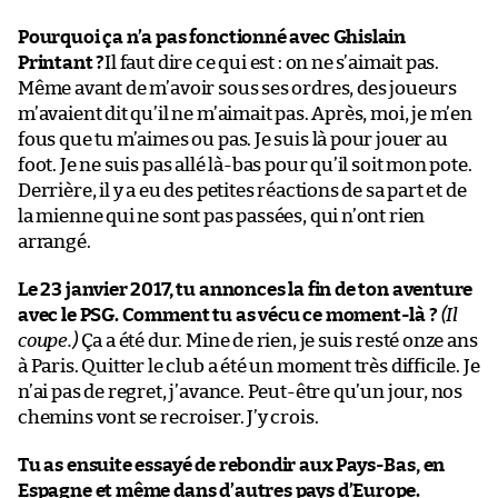
Pourquoi ça n’a pas fonctionné avec Ghislain
Printant ?
Il faut dire ce qui est : on ne s’aimait pas.
Même avant de m’avoir sous ses ordres, des joueurs
m’avaient dit qu’il ne m’aimait pas. Après, moi, je m’en
fous que tu m’aimes ou pas. Je suis là pour jouer au
foot. Je ne suis pas allé là-bas pour qu’il soit mon pote.
Derrière, il y a eu des petites réactions de sa part et de
la mienne qui ne sont pas passées, qui n’ont rien
arrangé.
Le 23 janvier 2017, tu annonces la fin de ton aventure
avec le PSG. Comment tu as vécu ce moment-là ?
(Il
coupe.)
Ça a été dur. Mine de rien, je suis resté onze ans
à Paris. Quitter le club a été un moment très difficile. Je
n’ai pas de regret, j’avance. Peut-être qu’un jour, nos
chemins vont se recroiser. J’y crois.
Tu as ensuite essayé de rebondir aux Pays-Bas, en
Espagne et même dans d’autres pays d’Europe.