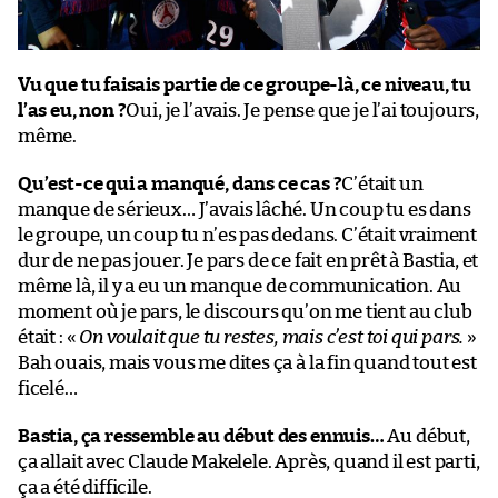
Vu que tu faisais partie de ce groupe-là, ce niveau, tu
l’as eu, non ?
Oui, je l’avais. Je pense que je l’ai toujours,
même.
Qu’est-ce qui a manqué, dans ce cas ?
C’était un
manque de sérieux… J’avais lâché. Un coup tu es dans
le groupe, un coup tu n’es pas dedans. C’était vraiment
dur de ne pas jouer. Je pars de ce fait en prêt à Bastia, et
même là, il y a eu un manque de communication. Au
moment où je pars, le discours qu’on me tient au club
était : «
On voulait que tu restes, mais c’est toi qui pars.
»
Bah ouais, mais vous me dites ça à la fin quand tout est
ficelé…
Bastia, ça ressemble au début des ennuis…
Au début,
ça allait avec Claude Makelele. Après, quand il est parti,
ça a été difficile.