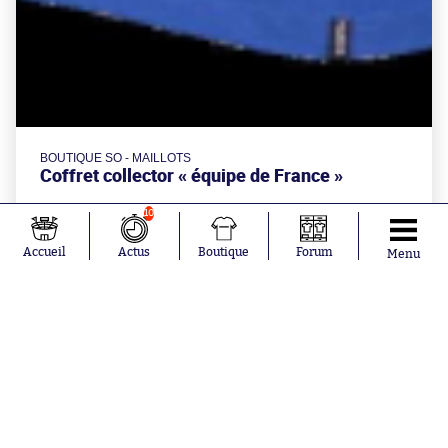
BOUTIQUE SO - MAILLOTS
Coffret collector « équipe de France »
10
à partir de
Accueil
Actus
Boutique
Forum
Menu
59.90€
Aujourd'hui à 23:00
Benfica, Beşiktaş et Anderlecht