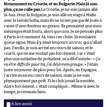
Notamment en Croatie, et en Bulgarie. Mais là non
plus, ça ne colle pas.
La Croatie, je ne suis jamais allé
là-bas. Pour la Bulgarie, je suis allé en stage à Malte
avec le Levski Sofia, mais ils ne m’ont pas gardé juste à
cause d’une douleur au genou. Ils pensaient que mon
ménisque était foutu, alors que non. Je ne pensais plus
à Paris à ce moment-là, tous ces clubs-là voulaient
que je signe. Mais il y avait toujours un truc qui n’allait
pas. Zwolle, je suis arrivé en cours de saison, et le
coach, qui ne me voulait pas forcément, car c’était
plus une initiative du président, m’a dit d’entrée : «
Ça
va être difficile pour toi, j’ai déjà mon groupe.
» J’étais
juste un joueur de plus pour lui. Après, en Espagne,
j’arrive aussi en cours de saison, mais je ne suis
physiquement pas prêt. Et le club jouait la montée.
Alors forcément, c’était compliqué… Même si avec le
temps, je revenais bien.