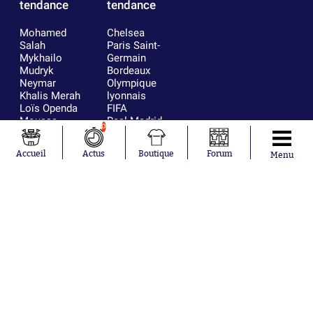
tendance
tendance
Mohamed
Chelsea
Salah
Paris Saint-
Mykhailo
Germain
Mudryk
Bordeaux
Neymar
Olympique
Khalis Merah
lyonnais
Loïs Openda
FIFA
Moussa
Real Madrid
0
Niakhaté
RC Strasbourg
Nicolás
AC Milan
Accueil
Actus
Boutique
Forum
Menu
Tagliafico
France
Pavel Šulc
RC Lens
Josh Maja
Gauthier Hein