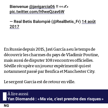
Bienvenue
@javigarcia06
!! 👀✍️
pic.twitter.com/h9weQzav6W
— Real Betis Balompié (@RealBetis_Fr)
14 août
2017
En Russie depuis 2015, Javi García a eu le temps de
découvrir les charmes du pays de Vladimir Poutine,
mais aussi de disputer 108 rencontres officielles.
Séville récupère un joueur expérimenté qui est
notamment passé par Benfica et Manchester City.
Le sergent Garcia est de retour en ville.
Yan Diomandé : « Ma vie, c’est prendre des risques »
NG