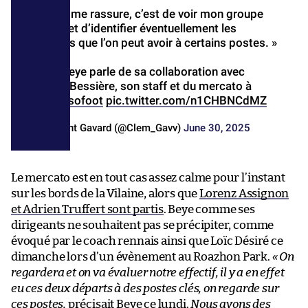
« Ce qui me rassure, c’est de voir mon groupe
évoluer et d’identifier éventuellement les
manques que l’on peut avoir à certains postes. »
Habib Beye parle de sa collaboration avec
Laurent Bessière, son staff et du mercato à
venir.
@sofoot
pic.twitter.com/n1CHBNCdMZ
— Clément Gavard (@Clem_Gavv)
June 30, 2025
Le mercato est en tout cas assez calme pour l’instant
sur les bords de la Vilaine, alors que
Lorenz Assignon
et Adrien Truffert sont partis
. Beye comme ses
dirigeants ne souhaitent pas se précipiter, comme
évoqué par le coach rennais ainsi que Loïc Désiré ce
dimanche lors d’un évènement au Roazhon Park.
« On
regardera et on va évaluer notre effectif, il y a en effet
eu ces deux départs à des postes clés, on regarde sur
ces postes,
précisait Beye ce lundi.
Nous avons des