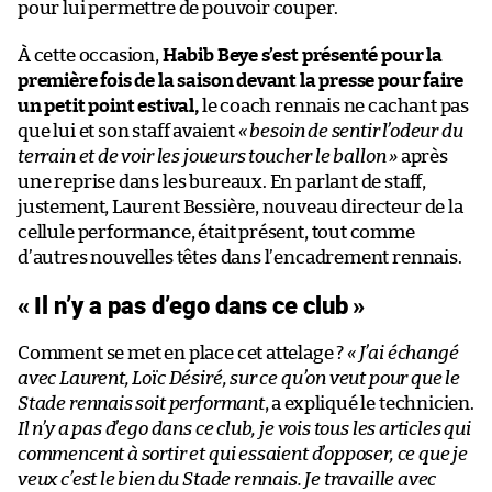
pour lui permettre de pouvoir couper.
À cette occasion,
Habib Beye s’est présenté pour la
première fois de la saison devant la presse pour faire
un petit point estival,
le coach rennais ne cachant pas
que lui et son staff avaient
« besoin de sentir l’odeur du
terrain et de voir les joueurs toucher le ballon »
après
une reprise dans les bureaux. En parlant de staff,
justement, Laurent Bessière, nouveau directeur de la
cellule performance, était présent, tout comme
d’autres nouvelles têtes dans l’encadrement rennais.
« Il n’y a pas d’ego dans ce club »
Comment se met en place cet attelage ?
« J’ai échangé
avec Laurent, Loïc Désiré, sur ce qu’on veut pour que le
Stade rennais soit
performant
, a expliqué le technicien.
Il n’y a pas d’ego dans ce club, je vois tous les articles qui
commencent à sortir et qui essaient d’opposer, ce que je
veux c’est le bien du Stade rennais. Je travaille avec