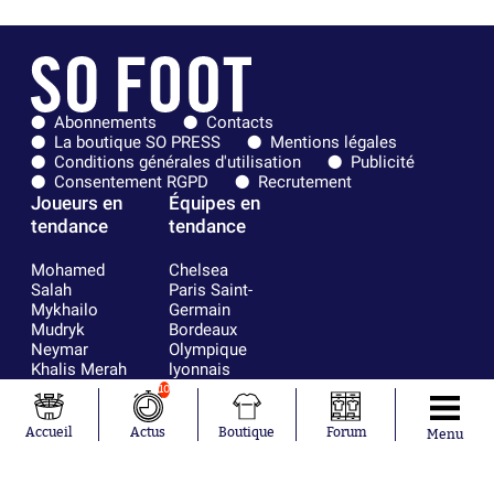
Abonnements
Contacts
La boutique SO PRESS
Mentions légales
Conditions générales d'utilisation
Publicité
Consentement RGPD
Recrutement
Joueurs en
Équipes en
tendance
tendance
Mohamed
Chelsea
Salah
Paris Saint-
Mykhailo
Germain
Mudryk
Bordeaux
Neymar
Olympique
Khalis Merah
lyonnais
Loïs Openda
FIFA
10
Moussa
Real Madrid
Niakhaté
RC Strasbourg
Accueil
Actus
Boutique
Forum
Menu
Nicolás
AC Milan
Tagliafico
France
Pavel Šulc
RC Lens