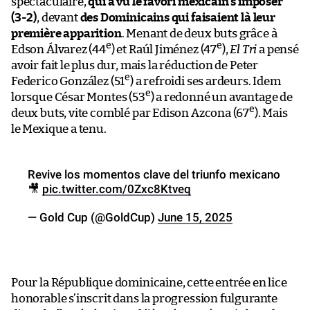
spectaculaire,
qui a vu le favori mexicain s’imposer
(3-2)
, devant
des Dominicains qui faisaient là leur
première apparition
. Menant de deux buts grâce à
e
e
Edson Álvarez (44
) et Raúl Jiménez (47
),
El Tri
a pensé
avoir fait le plus dur, mais la réduction de Peter
e
Federico González (51
) a refroidi ses ardeurs. Idem
e
lorsque César Montes (53
) a redonné un avantage de
e
deux buts, vite comblé par Edison Azcona (67
). Mais
le Mexique a tenu.
Revive los momentos clave del triunfo mexicano
🎥
pic.twitter.com/0Zxc8Ktveq
— Gold Cup (@GoldCup)
June 15, 2025
Pour la République dominicaine, cette entrée en lice
honorable s’inscrit dans la progression fulgurante