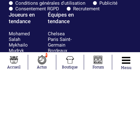
Conditions générales d'utilisation
Publicité
Consentement RGPD
Recrutement
Joueurs en
Équipes en
tendance
tendance
Mohamed
Chelsea
Salah
Paris Saint-
Mykhailo
Germain
Mudryk
Bordeaux
Neymar
Olympique
8
Khalis Merah
lyonnais
Loïs Openda
FIFA
Accueil
Actus
Boutique
Forum
Menu
Moussa
Real Madrid
Niakhaté
RC Strasbourg
Nicolás
AC Milan
Tagliafico
France
Pavel Šulc
RC Lens
Josh Maja
Gauthier Hein