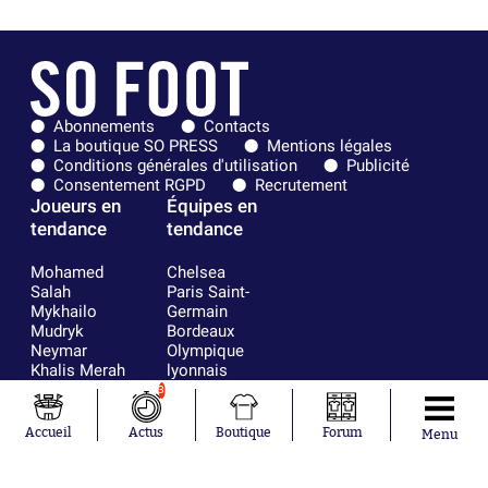
Abonnements
Contacts
La boutique SO PRESS
Mentions légales
Conditions générales d'utilisation
Publicité
Consentement RGPD
Recrutement
Joueurs en
Équipes en
tendance
tendance
Mohamed
Chelsea
Salah
Paris Saint-
Mykhailo
Germain
Mudryk
Bordeaux
Neymar
Olympique
Khalis Merah
lyonnais
Loïs Openda
FIFA
3
Moussa
Real Madrid
Niakhaté
RC Strasbourg
Accueil
Actus
Boutique
Forum
Menu
Nicolás
AC Milan
Tagliafico
France