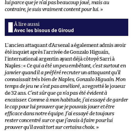
lui parce que je n’ai pas beaucoup joué, mais au
contraire, je suis vraiment content pour lui.
»
Avec les bisous de Giroud
L’ancien attaquant d’Arsenal a également admis avoir
été inquiet après l’arrivée de Gonzalo Higuaín,
l’international argentin ayant déjà côtoyé Sarri à
Naples : «
Ce qui a été un peu embêtant, c’est surtout en
janvier quand il a préféré recruter un attaquant qu’il
connaissait très bien de Naples, Gonzalo Higuaín. Mon
temps de jeu ne s’est pas amélioré
, a regretté le joueur
de 32 ans.
C’est sûr que ça n’a pas été évident à
encaisser. Comme à mon habitude, j’ai essayé de garder
le cap pour lui prouver que je pouvais jouer et être
efficace dans notre équipe. J’ai essayé de toujours
rester concentré sur ce que j’avais à faire pour lui
prouver qu’il avait tort sur certains choix.
»