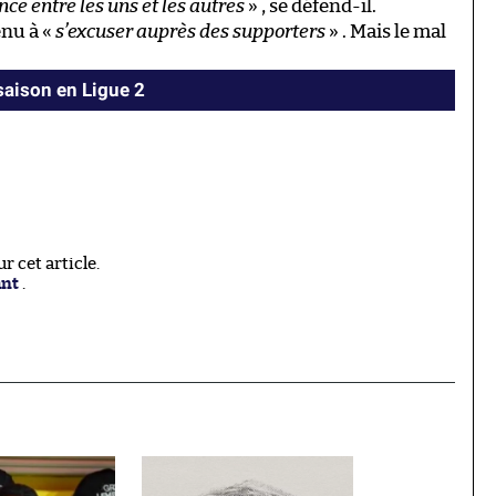
nce entre les uns et les autres
» , se défend-il.
enu à «
s’excuser auprès des supporters
» . Mais le mal
 saison en Ligue 2
 cet article.
ant
.