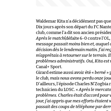
Waldemar Kita n’a décidément pas que
Dix jours après son départ du FC Nant
club, comme l’a dit son ancien présiden
Après le match
(défaite 6-0 contre l’OL,
message passait moins bien et, auquel ca
décision dès le lendemain matin. J’ai re
m’apprêtais à retourner sur le terrain. I
problèmes administratifs. Oui, Kita est
Canal+ Sport.
Girard estime aussi avoir été «
berné
» 
le club, mais nous avons perdu onze joue
D’ailleurs, l’épisode Charles N’Zogbia 
technicien du LOSC. «
Après le mercato,
problèmes. Charles était d’accord pour v
jour, j’ai appris que mes efforts étaient 
passait des coups de téléphone par derri