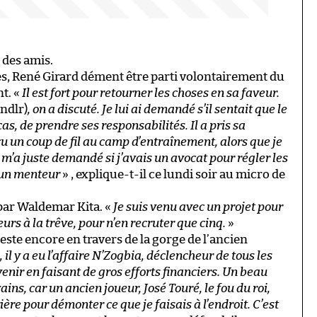
 des amis.
es, René Girard dément être parti volontairement du
t. «
Il est fort pour retourner les choses en sa faveur.
 ndlr)
, on a discuté. Je lui ai demandé s’il sentait que le
s, de prendre ses responsabilités. Il a pris sa
çu un coup de fil au camp d’entraînement, alors que je
l m’a juste demandé si j’avais un avocat pour régler les
 un menteur
» , explique-t-il ce lundi soir au micro de
par Waldemar Kita. «
Je suis venu avec un projet pour
urs à la trêve, pour n’en recruter que cinq.
»
reste encore en travers de la gorge de l’ancien
 il y a eu l’affaire N’Zogbia, déclencheur de tous les
enir en faisant de gros efforts financiers. Un beau
vains, car un ancien joueur, José Touré, le fou du roi,
ère pour démonter ce que je faisais à l’endroit. C’est