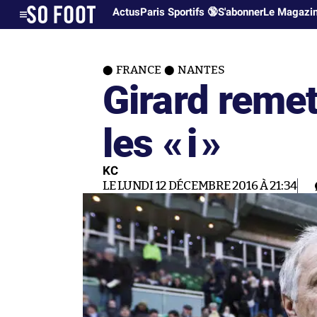
Actus
Paris Sportifs 🔞
S'abonner
Le Magazi
FRANCE
NANTES
Girard remet
les «
i
»
KC
LE LUNDI 12 DÉCEMBRE 2016 À 21:34