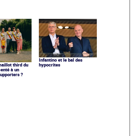
Infantino et le bal des
hypocrites
illot third du
enté à un
upporters ?