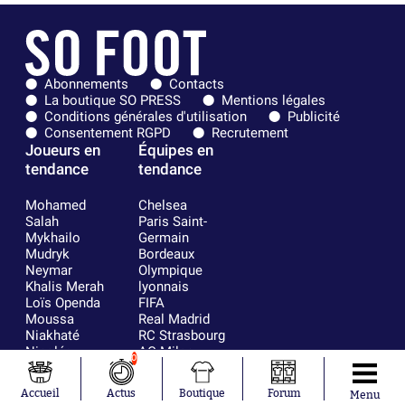
Abonnements
Contacts
La boutique SO PRESS
Mentions légales
Conditions générales d'utilisation
Publicité
Consentement RGPD
Recrutement
Joueurs en
Équipes en
tendance
tendance
Mohamed
Chelsea
Salah
Paris Saint-
Mykhailo
Germain
Mudryk
Bordeaux
Neymar
Olympique
Khalis Merah
lyonnais
Loïs Openda
FIFA
Moussa
Real Madrid
Niakhaté
RC Strasbourg
Nicolás
AC Milan
0
Tagliafico
France
Pavel Šulc
RC Lens
Accueil
Actus
Boutique
Forum
Menu
Josh Maja