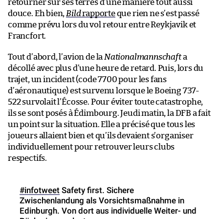
retourner sur ses terres d’une manière tout aussi
douce. Eh bien,
Bild
rapporte
que rien ne s’est passé
comme prévu lors du vol retour entre Reykjavik et
Francfort.
Tout d’abord, l’avion de la
Nationalmannschaft
a
décollé avec plus d’une heure de retard. Puis, lors du
trajet, un incident (code 7700 pour les fans
d’aéronautique) est survenu lorsque le Boeing 737-
522 survolait l’Écosse. Pour éviter toute catastrophe,
ils se sont posés à Édimbourg. Jeudi matin, la DFB a fait
un point sur la situation. Elle a précisé que tous les
joueurs allaient bien et qu’ils devaient s’organiser
individuellement pour retrouver leurs clubs
respectifs.
#infotweet
Safety first. Sichere
Zwischenlandung als Vorsichtsmaßnahme in
Edinburgh. Von dort aus individuelle Weiter- und