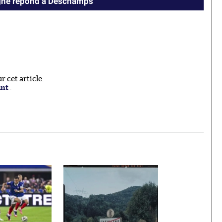
agne répond à Deschamps
 cet article.
ant
.