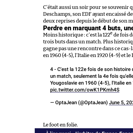
C’était aussi un soir pour se souvenir 
Deschamps, son EDF ayant encaissé de
deux reprises depuis le début de son ma
Perdre en marquant 4 buts, un
e
Moins historique : c’est la 122
de fois d
trois buts dans un match. Plus historiq
gagne pas une rencontre dans ce cas-là
en 1960 (4-5), l’Italie en 1920 (4-9) et 
4 - C'est la 122e fois de son histoir
un match, seulement la 4e fois qu'ell
Yougoslavie en 1960 (4-5), l'Italie e
pic.twitter.com/owK1PKmh4S
— OptaJean (@OptaJean)
June 5, 2
Le foot en folie.