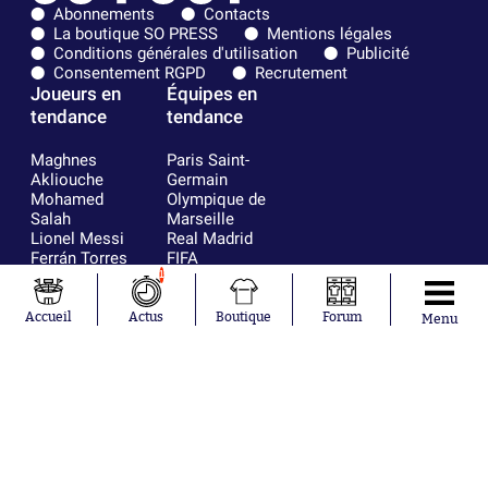
Abonnements
Contacts
La boutique SO PRESS
Mentions légales
Conditions générales d'utilisation
Publicité
Consentement RGPD
Recrutement
Joueurs en
Équipes en
tendance
tendance
Maghnes
Paris Saint-
Akliouche
Germain
Mohamed
Olympique de
Salah
Marseille
Lionel Messi
Real Madrid
Ferrán Torres
FIFA
Kilian Corredor
Olympique
1
Franco
lyonnais
Mastantuono
AS Monaco
Accueil
Actus
Boutique
Forum
Menu
Orel Mangala
FC Barcelone
Rio Mavuba
Argentine
Rodri
RC Strasbourg
Mika Godts
Trabzonspor