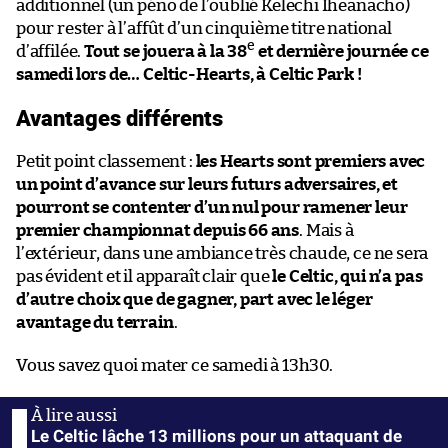
additionnel (un péno de l’oublié Kelechi Iheanacho)
pour rester à l’affût d’un cinquième titre national
e
d’affilée.
Tout se jouera à la 38
et dernière journée ce
samedi lors de… Celtic-Hearts, à Celtic Park !
Avantages différents
Petit point classement :
les Hearts sont premiers avec
un point d’avance sur leurs futurs adversaires, et
pourront se contenter d’un nul pour ramener leur
premier championnat depuis 66 ans
. Mais à
l’extérieur, dans une ambiance très chaude, ce ne sera
pas évident et il apparaît clair que
le Celtic, qui n’a pas
d’autre choix que de gagner, part avec le léger
avantage du terrain
.
Vous savez quoi mater ce samedi à 13h30.
Le Celtic lâche 13 millions pour un attaquant de