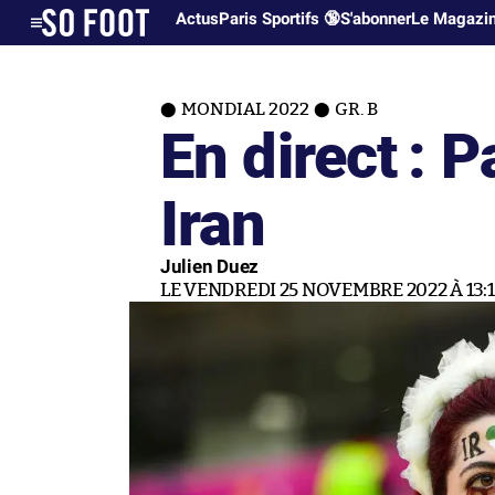
Actus
Paris Sportifs 🔞
S'abonner
Le Magazi
MONDIAL 2022
GR. B
En direct : 
Iran
Julien Duez
LE VENDREDI 25 NOVEMBRE 2022 À 13:1