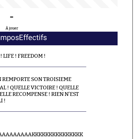
-
À jouer
ompos
Effectifs
 ! LIFE ! FREEDOM !
RAN REMPORTE SON TROISIEME
 ! QUELLE VICTOIRE ! QUELLE
ELLE RECOMPENSE ! RIEN N’EST
I !
AAAAAAAAAKKKKKKKKKKKKKKK