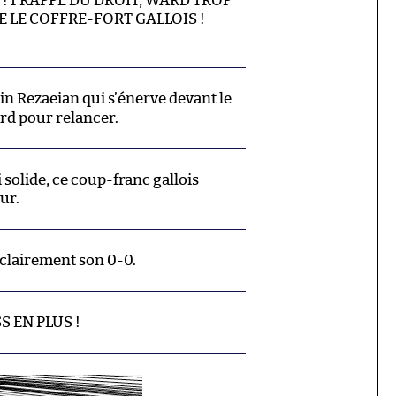
E ! FRAPPE DU DROIT, WARD TROP
E LE COFFRE-FORT GALLOIS !
n Rezaeian qui s’énerve devant le
rd pour relancer.
 solide, ce coup-franc gallois
eur.
 clairement son 0-0.
 EN PLUS !