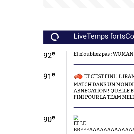
Live
Temps forts
C
e
92
Et n’oubliez pas : WOMAN
e
91
ET C’EST FINI ! L’I
MATCH DANS UN MONDIAL
ABNEGATION ! QUELLE B
FINI POUR LA TEAM MELL
e
90
ET LE
BREEEAAAAAAAAAAAA