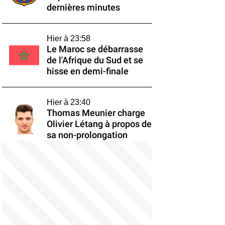
dernières minutes
Hier à 23:58
Le Maroc se débarrasse
de l'Afrique du Sud et se
hisse en demi-finale
Hier à 23:40
Thomas Meunier charge
Olivier Létang à propos de
sa non-prolongation