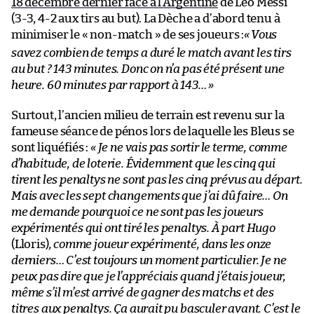
18 décembre dernier face à l’Argentine
de Leo Messi
(3-3, 4-2 aux tirs au but). La Dèche a d’abord tenu à
minimiser le « non-match » de ses joueurs :
«
Vous
savez combien de temps a duré le match avant les tirs
au but ? 143 minutes. Donc on n’a pas été présent une
heure. 60 minutes par rapport à 143… »
Surtout, l’ancien milieu de terrain est revenu sur la
fameuse séance de pénos lors de laquelle les Bleus se
sont liquéfiés :
«
Je ne vais pas sortir le terme, comme
d’habitude, de loterie. Évidemment que les cinq qui
tirent les penaltys ne sont pas les cinq prévus au départ.
Mais avec les sept changements que j’ai dû faire… On
me demande pourquoi ce ne sont pas les joueurs
expérimentés qui ont tiré les penaltys. À part Hugo
(Lloris)
,
comme joueur expérimenté, dans les onze
derniers… C’est toujours un moment particulier. Je ne
peux pas dire que je l’appréciais quand j’étais joueur,
même s’il m’est arrivé de gagner des matchs et des
titres aux penaltys. Ça aurait pu basculer avant. C’est le