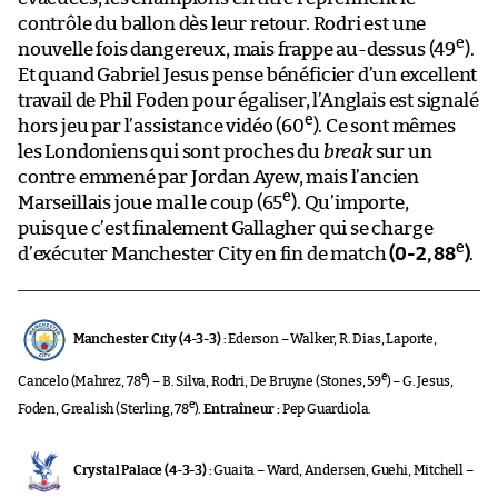
contrôle du ballon dès leur retour. Rodri est une
e
nouvelle fois dangereux, mais frappe au-dessus (49
).
Et quand Gabriel Jesus pense bénéficier d’un excellent
travail de Phil Foden pour égaliser, l’Anglais est signalé
e
hors jeu par l’assistance vidéo (60
). Ce sont mêmes
les Londoniens qui sont proches du
break
sur un
contre emmené par Jordan Ayew, mais l’ancien
e
Marseillais joue mal le coup (65
). Qu’importe,
puisque c’est finalement Gallagher qui se charge
e
d’exécuter Manchester City en fin de match
(0-2, 88
)
.
Manchester City (4-3-3) :
Ederson – Walker, R. Dias, Laporte,
e
e
Cancelo (Mahrez, 78
) – B. Silva, Rodri, De Bruyne (Stones, 59
) – G. Jesus,
e
Foden, Grealish (Sterling, 78
).
Entraîneur :
Pep Guardiola.
Crystal Palace (4-3-3) :
Guaita – Ward, Andersen, Guehi, Mitchell –