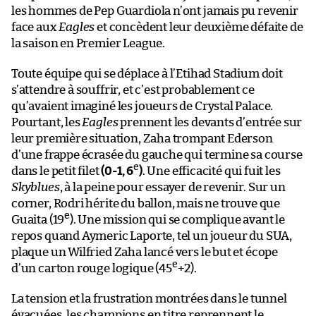
les hommes de Pep Guardiola n’ont jamais pu revenir
face aux
Eagles
et concèdent leur deuxième défaite de
la saison en Premier League.
Toute équipe qui se déplace à l’Etihad Stadium doit
s’attendre à souffrir, et c’est probablement ce
qu’avaient imaginé les joueurs de Crystal Palace.
Pourtant, les
Eagles
prennent les devants d’entrée sur
leur première situation, Zaha trompant Ederson
d’une frappe écrasée du gauche qui termine sa course
e
dans le petit filet
(0-1, 6
)
. Une efficacité qui fuit les
Skyblues
, à la peine pour essayer de revenir. Sur un
corner, Rodri hérite du ballon, mais ne trouve que
e
Guaita (19
). Une mission qui se complique avant le
repos quand Aymeric Laporte, tel un joueur du SUA,
plaque un Wilfried Zaha lancé vers le but et écope
e
d’un carton rouge logique (45
+2).
La tension et la frustration montrées dans le tunnel
évacuées, les champions en titre reprennent le