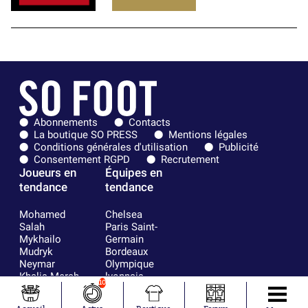
Abonnements
Contacts
La boutique SO PRESS
Mentions légales
Conditions générales d'utilisation
Publicité
Consentement RGPD
Recrutement
Joueurs en
Équipes en
tendance
tendance
Mohamed
Chelsea
Salah
Paris Saint-
Mykhailo
Germain
Mudryk
Bordeaux
Neymar
Olympique
Khalis Merah
lyonnais
10
Loïs Openda
FIFA
Moussa
Real Madrid