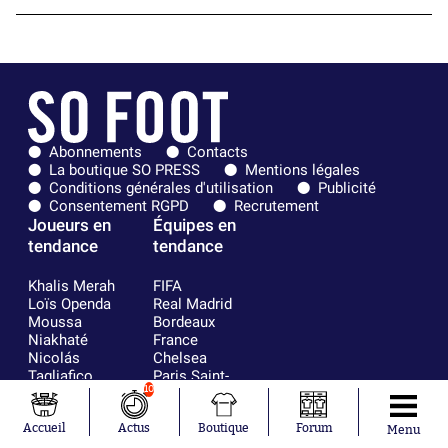
Abonnements
Contacts
La boutique SO PRESS
Mentions légales
Conditions générales d'utilisation
Publicité
Consentement RGPD
Recrutement
Joueurs en
Équipes en
tendance
tendance
Khalis Merah
FIFA
Loïs Openda
Real Madrid
Moussa
Bordeaux
Niakhaté
France
Nicolás
Chelsea
Tagliafico
Paris Saint-
10
Pavel Šulc
Germain
Gauthier Hein
Olympique
Lionel Messi
lyonnais
Accueil
Actus
Boutique
Forum
Menu
Gonzalo
AC Milan