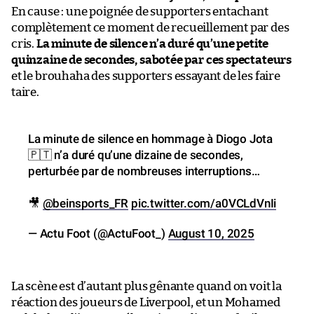
En cause : une poignée de supporters entachant
complètement ce moment de recueillement par des
cris.
La minute de silence n’a duré qu’une petite
quinzaine de secondes, sabotée par ces spectateurs
et le brouhaha des supporters essayant de les faire
taire.
La minute de silence en hommage à Diogo Jota
🇵🇹 n’a duré qu’une dizaine de secondes,
perturbée par de nombreuses interruptions…
🎥
@beinsports_FR
pic.twitter.com/a0VCLdVnIi
— Actu Foot (@ActuFoot_)
August 10, 2025
La scène est d’autant plus gênante quand on voit la
réaction des joueurs de Liverpool, et un Mohamed