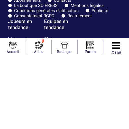
Abonnements
Contacts
La boutique SO PRESS
Mentions légales
Conditions générales d'utilisation
Publicité
Consentement RGPD
Recrutement
Joueurs en
Équipes en
tendance
tendance
Mohamed
Chelsea
2
Salah
Paris Saint-
Mykhailo
Germain
Accueil
Actus
Boutique
Forum
Menu
Mudryk
Bordeaux
Neymar
Olympique
Khalis Merah
lyonnais
Loïs Openda
FIFA
Moussa
Real Madrid
Niakhaté
RC Strasbourg
Nicolás
AC Milan
Tagliafico
France
Pavel Šulc
RC Lens
Josh Maja
Gauthier Hein