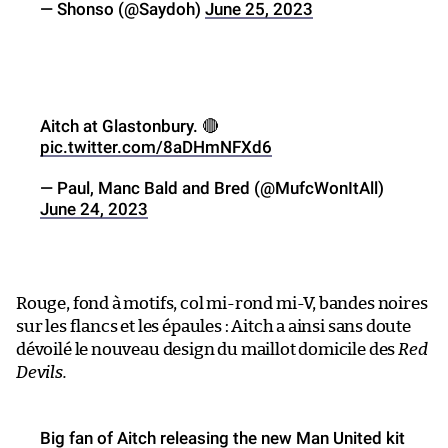
— Shonso (@Saydoh)
June 25, 2023
Aitch at Glastonbury. 🔴
pic.twitter.com/8aDHmNFXd6
— Paul, Manc Bald and Bred (@MufcWonItAll)
June 24, 2023
Rouge, fond à motifs, col mi-rond mi-V, bandes noires
sur les flancs et les épaules : Aitch a ainsi sans doute
dévoilé le nouveau design du maillot domicile des
Red
Devils.
Big fan of Aitch releasing the new Man United kit