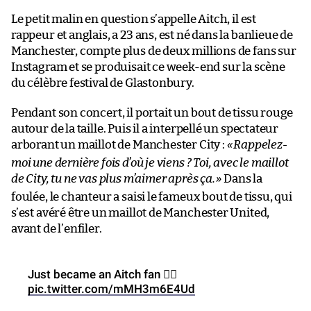
Le petit malin en question s’appelle Aitch, il est
rappeur et anglais, a 23 ans, est né dans la banlieue de
Manchester, compte plus de deux millions de fans sur
Instagram et se produisait ce week-end sur la scène
du célèbre festival de Glastonbury.
Pendant son concert, il portait un bout de tissu rouge
autour de la taille. Puis il a interpellé un spectateur
arborant un maillot de Manchester City :
«
Rappelez-
moi une dernière fois d’où je viens ? Toi, avec le maillot
de City, tu ne vas plus m’aimer après ça.
»
Dans la
foulée, le chanteur a saisi le fameux bout de tissu, qui
s’est avéré être un maillot de Manchester United,
avant de l’enfiler.
Just became an Aitch fan 👍🏿
pic.twitter.com/mMH3m6E4Ud