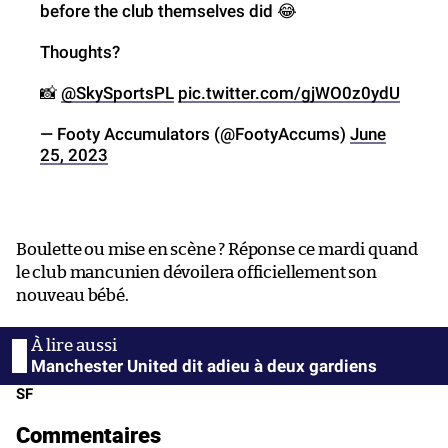
before the club themselves did 😂
Thoughts?
📸
@SkySportsPL
pic.twitter.com/gjWO0z0ydU
— Footy Accumulators (@FootyAccums)
June
25, 2023
Boulette ou mise en scène ? Réponse ce mardi quand
le club mancunien dévoilera officiellement son
nouveau bébé.
Manchester United dit adieu à deux gardiens
SF
Commentaires