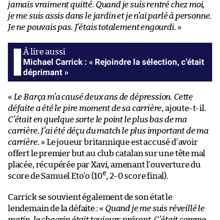
jamais vraiment quitté. Quand je suis rentré chez moi,
je me suis assis dans le jardin et je n’ai parlé à personne.
Je ne pouvais pas. J’étais totalement engourdi.
»
Michael Carrick : « Rejoindre la sélection, c’était
déprimant »
«
Le Barça m’a causé deux ans de dépression. Cette
défaite a été le pire moment de sa carrière
, ajoute-t-il.
C’était en quelque sorte le point le plus bas de ma
carrière. J’ai été déçu du match le plus important de ma
carrière.
» Le joueur britannique est accusé d’avoir
offert le premier but au club catalan sur une tête mal
placée, récupérée par Xavi, amenant l’ouverture du
e
score de Samuel Eto’o (10
, 2-0 score final).
Carrick se souvient également de son état le
lendemain de la défaite : «
Quand je me suis réveillé le
matin, le chagrin était toujours présent. C’était comme