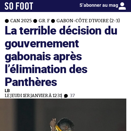
S’abonner au mag
CAN 2025
GR. F
GABON-CÔTE D’IVOIRE (2-3)
La terrible décision du
gouvernement
gabonais après
l’élimination des
Panthères
LB
LE JEUDI 1ER JANVIER À 12:31
37