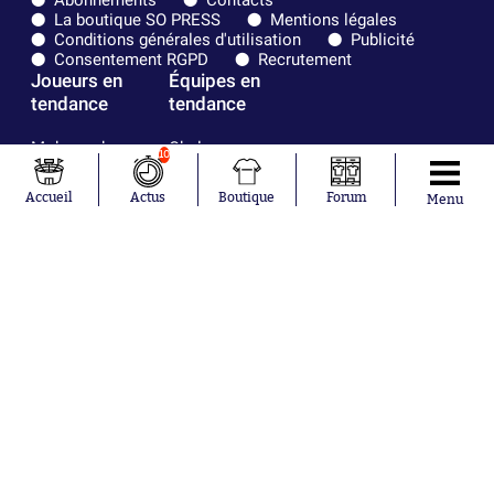
Abonnements
Contacts
La boutique SO PRESS
Mentions légales
Conditions générales d'utilisation
Publicité
Consentement RGPD
Recrutement
Joueurs en
Équipes en
tendance
tendance
Mohamed
Chelsea
10
Salah
Paris Saint-
Mykhailo
Germain
Accueil
Actus
Boutique
Forum
Menu
Mudryk
Bordeaux
Neymar
Olympique
Khalis Merah
lyonnais
Loïs Openda
FIFA
Moussa
Real Madrid
Niakhaté
RC Strasbourg
Nicolás
AC Milan
Tagliafico
France
Pavel Šulc
RC Lens
Josh Maja
Gauthier Hein